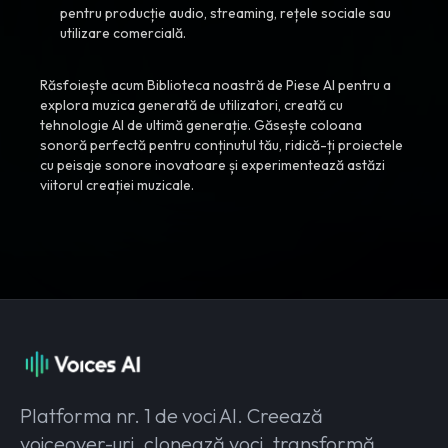
pentru producție audio, streaming, rețele sociale sau
utilizare comercială.
Răsfoiește acum Biblioteca noastră de Piese AI pentru a
explora muzica generată de utilizatori, creată cu
tehnologie AI de ultimă generație. Găsește coloana
sonoră perfectă pentru conținutul tău, ridică-ți proiectele
cu peisaje sonore inovatoare și experimentează astăzi
viitorul creației muzicale.
Platforma nr. 1 de voci AI. Creează
voiceover-uri, clonează voci, transformă