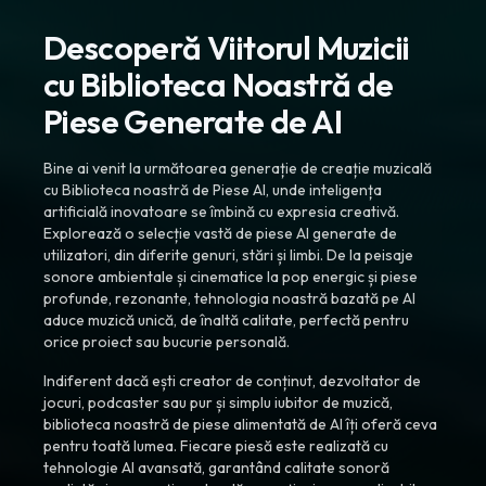
Descoperă Viitorul Muzicii
cu Biblioteca Noastră de
Piese Generate de AI
Bine ai venit la următoarea generație de creație muzicală
cu Biblioteca noastră de Piese AI, unde inteligența
artificială inovatoare se îmbină cu expresia creativă.
Explorează o selecție vastă de piese AI generate de
utilizatori, din diferite genuri, stări și limbi. De la peisaje
sonore ambientale și cinematice la pop energic și piese
profunde, rezonante, tehnologia noastră bazată pe AI
aduce muzică unică, de înaltă calitate, perfectă pentru
orice proiect sau bucurie personală.
Indiferent dacă ești creator de conținut, dezvoltator de
jocuri, podcaster sau pur și simplu iubitor de muzică,
biblioteca noastră de piese alimentată de AI îți oferă ceva
pentru toată lumea. Fiecare piesă este realizată cu
tehnologie AI avansată, garantând calitate sonoră