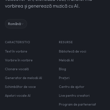
vorbirea și generează muzică cu AI.
Română
CARACTERISTICI
RESURSE
Text în vorbire
Bibliotecă de voci
Vorbire în vorbire
Melodii AI
Clonare vocală
Blog
Generator de melodii AI
Prețuri
Schimbător de voce
Centru de ajutor
Apeluri vocale AI
Live pentru creatori
Program de parteneriat