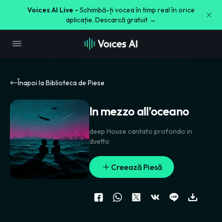
Voices AI Live -
Schimbă-ți vocea în timp real în orice
aplicație. Descarcă gratuit →
Înapoi la Biblioteca de Piese
In mezzo all’oceano
deep House cantato profondo in
duetto
Creează Piesă