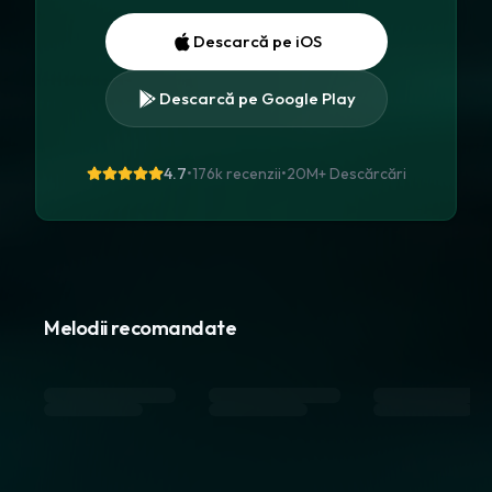
Descarcă pe iOS
Descarcă pe Google Play
4.7
•
176k recenzii
•
20M+
Descărcări
Melodii recomandate