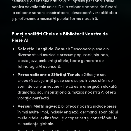
realistă și o senzație naturală, cu opțiuni personalizabile
pentru nevoile tale unice. De la coloane sonore de fundal
la coloane sonore inspiratoare, descoperă versatilitatea
și profunzimea muzicii AI pe platforma noastră.
Funcționalități Cheie ale Bibliotecii Noastre de
Piese AI:
Selecție Largă de Genuri:
Descoperă piese din
diverse stiluri muzicale precum pop, rock, hip‑hop,
clasic, jazz, ambient și altele, toate generate de
tehnologia AI avansată.
Personalizare a Stării și Tonului:
Găsește sau
creează cu ușurință piese care se potrivesc stării de
spirit de care ai nevoie - fie că este energică, relaxată,
dramatică sau inspirațională, muzica noastră AI oferă
vibrația perfectă.
Versuri Multilingve:
Biblioteca noastră include piese
în mai multe limbi, inclusiv engleză, germană, spaniolă și
multe altele, extinzându‑ți acoperirea și conectându‑te
cu audiențe globale.