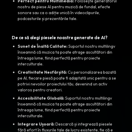
Perfect pentru Multimedia:
Folosește generatorul
nostru de piese AI pentru muzică de fundal, efecte
sonore sau ca o adiție unică în videoclipurile,
podcasturile și prezentările tale.
De ce să alegi piesele noastre generate de AI?
Sunet de Înaltă Calitate:
Suportul nostru multilingv
înseamnă că muzica ta poate atrage ascultători din
întreaga lume, fiind perfectă pentru proiecte
interculturale.
Creativitate Nesfârșită:
Cu personalizarea bazată
pe AI, fiecare piesă poate fi adaptată unic pentru a se
potrivi nevoilor proiectului tău, devenind un activ
valoros pentru creatori.
Accesibilitate Globală:
Suportul nostru multilingv
înseamnă că muzica ta poate atrage ascultători din
întreaga lume, fiind perfectă pentru proiecte
interculturale.
Integrare Ușoară:
Descarcă și integrează piesele
fără efort în fluxurile tale de lucru existente, fie că e