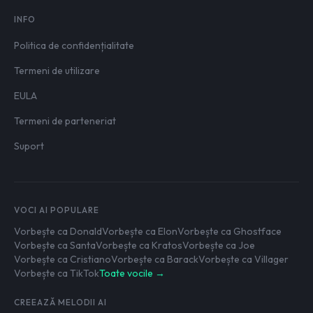
INFO
Politica de confidențialitate
Termeni de utilizare
EULA
Termeni de parteneriat
Suport
VOCI AI POPULARE
Vorbește ca Donald
Vorbește ca Elon
Vorbește ca Ghostface
Vorbește ca Santa
Vorbește ca Kratos
Vorbește ca Joe
Vorbește ca Cristiano
Vorbește ca Barack
Vorbește ca Villager
Vorbește ca TikTok
Toate vocile →
CREEAZĂ MELODII AI