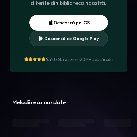
diferite din biblioteca noastră.
Descarcă pe iOS
Descarcă pe Google Play
4.7
•
176k recenzii
•
20M+
Descărcări
Melodii recomandate