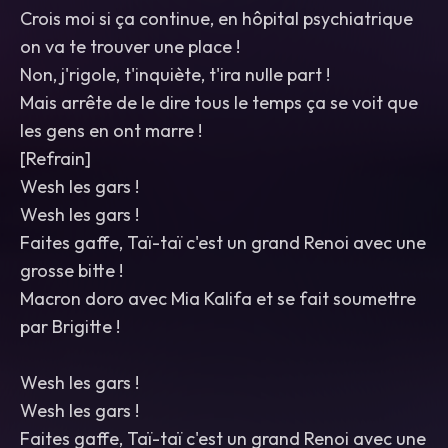
Crois moi si ça continue, en hôpital psychiatrique
on va te trouver une place !
Non, j'rigole, t'inquiète, t'ira nulle part !
Mais arrête de le dire tous le temps ça se voit que
les gens en ont marre !
[Refrain]
Wesh les gars !
Wesh les gars !
Faites gaffe, Taï-taï c'est un grand Renoi avec une
grosse bitte !
Macron doro avec Mia Kalifa et se fait soumettre
par Brigitte !
Wesh les gars !
Wesh les gars !
Faites gaffe, Taï-taï c'est un grand Renoi avec une