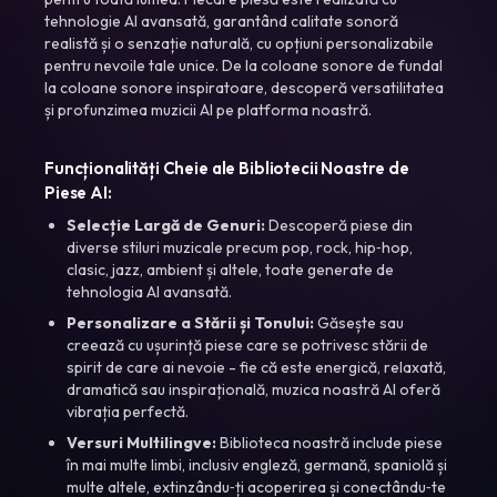
tehnologie AI avansată, garantând calitate sonoră
realistă și o senzație naturală, cu opțiuni personalizabile
pentru nevoile tale unice. De la coloane sonore de fundal
la coloane sonore inspiratoare, descoperă versatilitatea
și profunzimea muzicii AI pe platforma noastră.
Funcționalități Cheie ale Bibliotecii Noastre de
Piese AI:
Selecție Largă de Genuri:
Descoperă piese din
diverse stiluri muzicale precum pop, rock, hip‑hop,
clasic, jazz, ambient și altele, toate generate de
tehnologia AI avansată.
Personalizare a Stării și Tonului:
Găsește sau
creează cu ușurință piese care se potrivesc stării de
spirit de care ai nevoie - fie că este energică, relaxată,
dramatică sau inspirațională, muzica noastră AI oferă
vibrația perfectă.
Versuri Multilingve:
Biblioteca noastră include piese
în mai multe limbi, inclusiv engleză, germană, spaniolă și
multe altele, extinzându‑ți acoperirea și conectându‑te