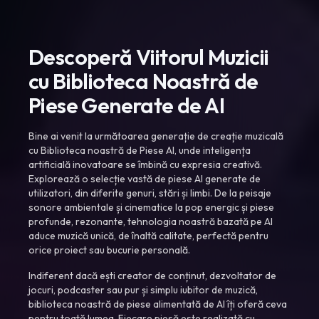
Descoperă Viitorul Muzicii
cu Biblioteca Noastră de
Piese Generate de AI
Bine ai venit la următoarea generație de creație muzicală
cu Biblioteca noastră de Piese AI, unde inteligența
artificială inovatoare se îmbină cu expresia creativă.
Explorează o selecție vastă de piese AI generate de
utilizatori, din diferite genuri, stări și limbi. De la peisaje
sonore ambientale și cinematice la pop energic și piese
profunde, rezonante, tehnologia noastră bazată pe AI
aduce muzică unică, de înaltă calitate, perfectă pentru
orice proiect sau bucurie personală.
Indiferent dacă ești creator de conținut, dezvoltator de
jocuri, podcaster sau pur și simplu iubitor de muzică,
biblioteca noastră de piese alimentată de AI îți oferă ceva
pentru toată lumea. Fiecare piesă este realizată cu