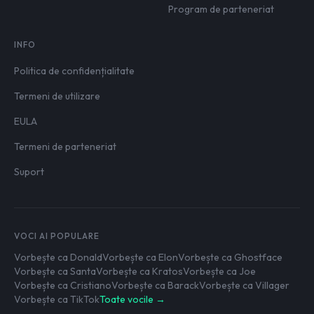
Program de parteneriat
INFO
Politica de confidențialitate
Termeni de utilizare
EULA
Termeni de parteneriat
Suport
VOCI AI POPULARE
Vorbește ca Donald
Vorbește ca Elon
Vorbește ca Ghostface
Vorbește ca Santa
Vorbește ca Kratos
Vorbește ca Joe
Vorbește ca Cristiano
Vorbește ca Barack
Vorbește ca Villager
Vorbește ca TikTok
Toate vocile →