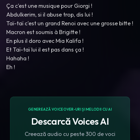
Ça c'est une musique pour Giorgi !
Abdulkerim, si il abuse trop, dis lui !
Taï-taï c'est un grand Renoi avec une grosse bitte !
Macron est soumis à Brigitte !
En plus il doro avec Mia Kalifa !
Et Taï-taï lui il est pas dans ça !
Hahaha !
Eh !
GENEREAZĂ VOICEOVER-URI ȘI MELODII CU AI
Descarcă Voices AI
Creează audio cu peste 300 de voci