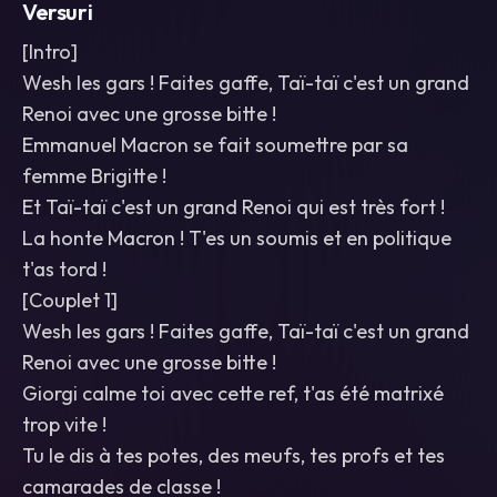
Versuri
[Intro]
Wesh les gars ! Faites gaffe, Taï-taï c'est un grand
Renoi avec une grosse bitte !
Emmanuel Macron se fait soumettre par sa
femme Brigitte !
Et Taï-taï c'est un grand Renoi qui est très fort !
La honte Macron ! T'es un soumis et en politique
t'as tord !
[Couplet 1]
Wesh les gars ! Faites gaffe, Taï-taï c'est un grand
Renoi avec une grosse bitte !
Giorgi calme toi avec cette ref, t'as été matrixé
trop vite !
Tu le dis à tes potes, des meufs, tes profs et tes
camarades de classe !