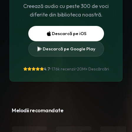
Creează audio cu peste 300 de voci
diferite din biblioteca noastră.
Descarcă pe iOS
Descarcă pe Google Play
4.7
•
176k recenzii
•
20M+
Descărcări
Melodii recomandate