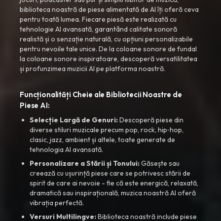
biblioteca noastră de piese alimentată de AI îți oferă ceva
pentru toată lumea. Fiecare piesă este realizată cu
tehnologie AI avansată, garantând calitate sonoră
realistă și o senzație naturală, cu opțiuni personalizabile
pentru nevoile tale unice. De la coloane sonore de fundal
la coloane sonore inspiratoare, descoperă versatilitatea
și profunzimea muzicii AI pe platforma noastră.
Funcționalități Cheie ale Bibliotecii Noastre de
Piese AI:
Selecție Largă de Genuri:
Descoperă piese din
diverse stiluri muzicale precum pop, rock, hip‑hop,
clasic, jazz, ambient și altele, toate generate de
tehnologia AI avansată.
Personalizare a Stării și Tonului:
Găsește sau
creează cu ușurință piese care se potrivesc stării de
spirit de care ai nevoie - fie că este energică, relaxată,
dramatică sau inspirațională, muzica noastră AI oferă
vibrația perfectă.
Versuri Multilingve:
Biblioteca noastră include piese