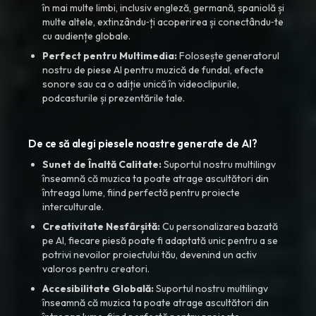
în mai multe limbi, inclusiv engleză, germană, spaniolă și
multe altele, extinzându‑ți acoperirea și conectându‑te
cu audiențe globale.
Perfect pentru Multimedia:
Folosește generatorul
nostru de piese AI pentru muzică de fundal, efecte
sonore sau ca o adiție unică în videoclipurile,
podcasturile și prezentările tale.
De ce să alegi piesele noastre generate de AI?
Sunet de Înaltă Calitate:
Suportul nostru multilingv
înseamnă că muzica ta poate atrage ascultători din
întreaga lume, fiind perfectă pentru proiecte
interculturale.
Creativitate Nesfârșită:
Cu personalizarea bazată
pe AI, fiecare piesă poate fi adaptată unic pentru a se
potrivi nevoilor proiectului tău, devenind un activ
valoros pentru creatori.
Accesibilitate Globală:
Suportul nostru multilingv
înseamnă că muzica ta poate atrage ascultători din