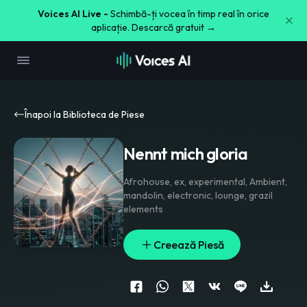
Voices AI Live -
Schimbă-ți vocea în timp real în orice
aplicație. Descarcă gratuit →
Înapoi la Biblioteca de Piese
Nennt mich gloria
Afrohouse
,
ex
,
experimental
,
Ambient
,
mandolin
,
electronic
,
lounge
,
grazil
elements
Creează Piesă