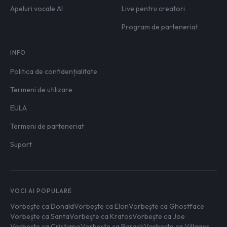
Apeluri vocale AI
Live pentru creatori
Program de parteneriat
INFO
Politica de confidențialitate
Termeni de utilizare
EULA
Termeni de parteneriat
Suport
VOCI AI POPULARE
Vorbește ca Donald
Vorbește ca Elon
Vorbește ca Ghostface
Vorbește ca Santa
Vorbește ca Kratos
Vorbește ca Joe
Vorbește ca Cristiano
Vorbește ca Barack
Vorbește ca Villager