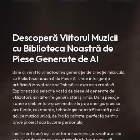
Descoperă Viitorul Muzicii
cu Biblioteca Noastră de
Piese Generate de AI
Bine ai venit la următoarea generație de creație muzicală
cu Biblioteca noastră de Piese AI, unde inteligența
artificială inovatoare se îmbină cu expresia creativă.
Explorează o selecție vastă de piese AI generate de
utilizatori, din diferite genuri, stări și limbi. De la peisaje
sonore ambientale și cinematice la pop energic și piese
profunde, rezonante, tehnologia noastră bazată pe AI
aduce muzică unică, de înaltă calitate, perfectă pentru
orice proiect sau bucurie personală.
Indiferent dacă ești creator de conținut, dezvoltator de
jocuri, podcaster sau pur și simplu iubitor de muzică,