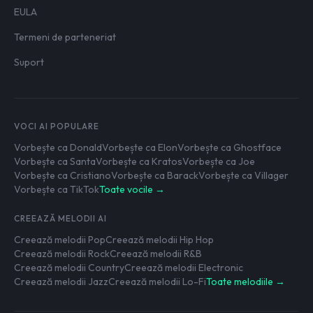
EULA
Termeni de parteneriat
Suport
VOCI AI POPULARE
Vorbește ca Donald
Vorbește ca Elon
Vorbește ca Ghostface
Vorbește ca Santa
Vorbește ca Kratos
Vorbește ca Joe
Vorbește ca Cristiano
Vorbește ca Barack
Vorbește ca Villager
Vorbește ca TikTok
Toate vocile →
CREEAZĂ MELODII AI
Creează melodii Pop
Creează melodii Hip Hop
Creează melodii Rock
Creează melodii R&B
Creează melodii Country
Creează melodii Electronic
Creează melodii Jazz
Creează melodii Lo-Fi
Toate melodiile →