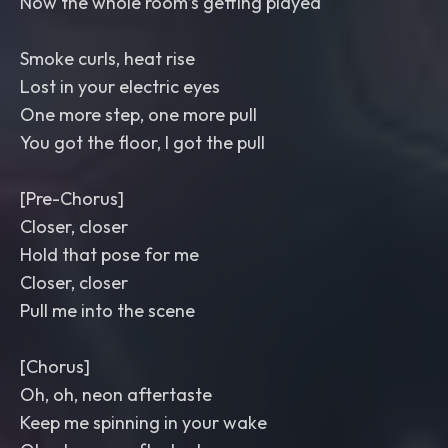
Now the whole room’s getting played
Smoke curls, heat rise
Lost in your electric eyes
One more step, one more pull
You got the floor, I got the pull
[Pre-Chorus]
Closer, closer
Hold that pose for me
Closer, closer
Pull me into the scene
[Chorus]
Oh, oh, neon aftertaste
Keep me spinning in your wake