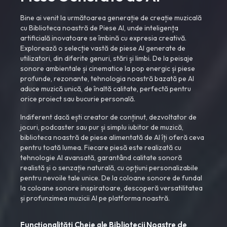
Bine ai venit la următoarea generație de creație muzicală
cu Biblioteca noastră de Piese AI, unde inteligența
artificială inovatoare se îmbină cu expresia creativă.
Explorează o selecție vastă de piese AI generate de
utilizatori, din diferite genuri, stări și limbi. De la peisaje
sonore ambientale și cinematice la pop energic și piese
profunde, rezonante, tehnologia noastră bazată pe AI
aduce muzică unică, de înaltă calitate, perfectă pentru
orice proiect sau bucurie personală.
Indiferent dacă ești creator de conținut, dezvoltator de
jocuri, podcaster sau pur și simplu iubitor de muzică,
biblioteca noastră de piese alimentată de AI îți oferă ceva
pentru toată lumea. Fiecare piesă este realizată cu
tehnologie AI avansată, garantând calitate sonoră
realistă și o senzație naturală, cu opțiuni personalizabile
pentru nevoile tale unice. De la coloane sonore de fundal
la coloane sonore inspiratoare, descoperă versatilitatea
și profunzimea muzicii AI pe platforma noastră.
Funcționalități Cheie ale Bibliotecii Noastre de