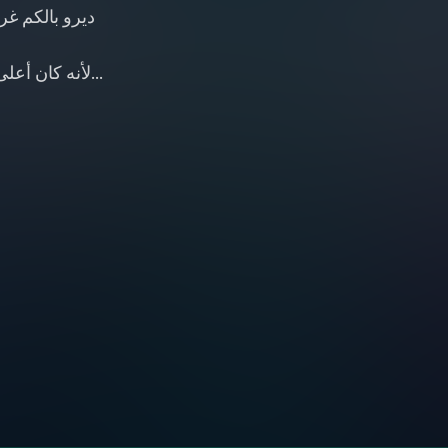
ديرو بالكم غ
لأنه كان أع…