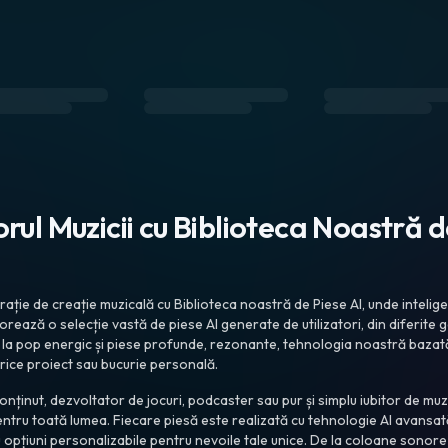
rul Muzicii cu Biblioteca Noastră d
ație de creație muzicală cu Biblioteca noastră de Piese AI, unde intelige
rează o selecție vastă de piese AI generate de utilizatori, din diferite gen
 la pop energic și piese profunde, rezonante, tehnologia noastră bazată
orice proiect sau bucurie personală.
onținut, dezvoltator de jocuri, podcaster sau pur și simplu iubitor de mu
pentru toată lumea. Fiecare piesă este realizată cu tehnologie AI avansa
cu opțiuni personalizabile pentru nevoile tale unice. De la coloane sono