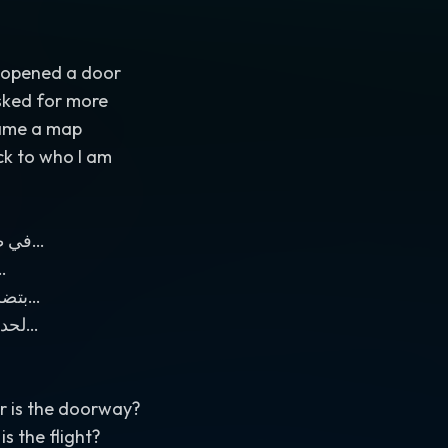
 opened a door
sked for more
came a map
k to who I am
في ط…
بتض…
لحد…
r is the doorway?
is the flight?