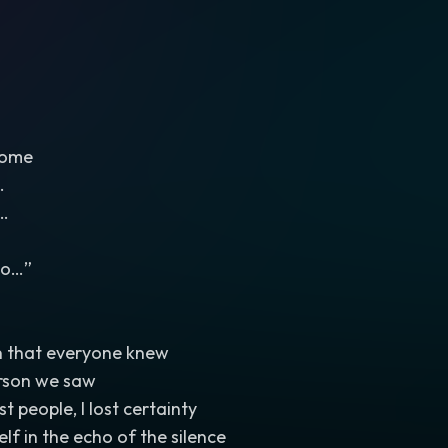
close to the ear. ASMR style. Breathing audible. Then a rising atmospheric build.
When the beat drops
,
it must feel euphoric
,
emotional and un
sad. Not slow. Not chill. A powerful dance anthem about 
transformation
,
friendship and chasing destiny. The audien
come
…
…
go…”
ion that everyone knew
rson we saw
lost people, I lost certainty
f in the echo of the silence