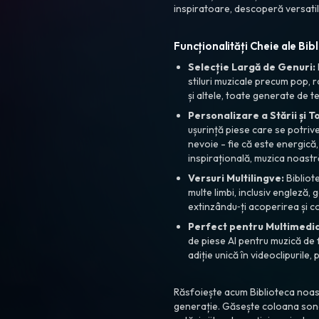
inspiratoare, descoperă versatil
Funcționalități Cheie ale Bibl
Selecție Largă de Genuri:
stiluri muzicale precum pop, r
și altele, toate generate de 
Personalizare a Stării și To
ușurință piese care se potrives
nevoie - fie că este energică
inspirațională, muzica noastr
Versuri Multilingve:
Bibliot
multe limbi, inclusiv engleză, 
extinzându‑ți acoperirea și c
Perfect pentru Multimedia
de piese AI pentru muzică de 
adiție unică în videoclipurile, 
Răsfoiește acum Biblioteca noast
generație. Găsește coloana sono