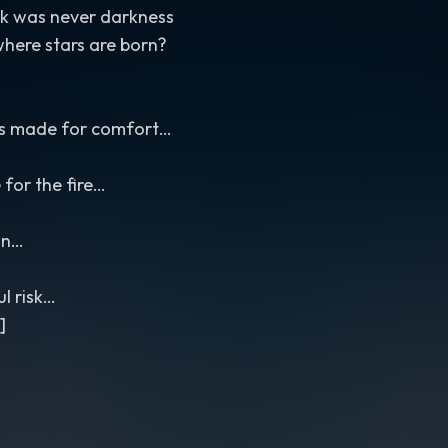
rk was never darkness
where stars are born?
 is made for comfort…
for the fire…
wn…
ul risk…
]