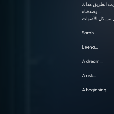
ريب الطريق هداك
وصدقناه…
لى من كل الأصوات
Sarah…
Leena…
A dream…
A risk…
A beginning…