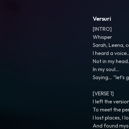
Versuri
[INTRO]
Whisper
Sarah, Leena, 
I heard a voice
Not in my head
In my soul…
Saying… “let’s 
[VERSE 1]
I left the vers
To meet the pe
I lost places, I 
And found mysel