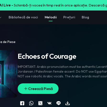
I Live -
Schimbă-ți vocea în timp real în orice aplicație. Descarcă 
Bibliotecă de voci
Melodii
Prețuri
Blog
ca de Piese
Echoes of Courage
IMPORTANT: Arabic pronunciation must be authentic Levantine Arabic. Natural
Jordanian / Palestinian female accent. Do NOT use Egyptian pronunciation. Do
NOT use robotic Arabic vocals. The Arabic words 
and believable. Female vocals should pronounce every Arabic word correctly
and clearly. The Arabic section should feel intimate and rea
Creează Piesă
confession. Music Direction: Driving Melodic Techno. Dancefloor energy. 124
BPM. Powerful kick. Deep rolling bass. Hypnotic groove. O
percussion. Flamenco guitar riffs. Arabic vocal textures. Em
The track must start with a whispered voice: “Sarah…” “Leena…” “Come…” Very