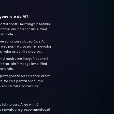
 generate de AI?
ortul nostru multilingv înseamnă
tători din întreaga lume, fiind
ulturale.
ersonalizarea bazată pe AI,
 unic pentru a se potrivi nevoilor
tiv valoros pentru creatori.
tul nostru multilingv înseamnă
tători din întreaga lume, fiind
ulturale.
i integrează piesele fără efort
nte, fie că e pentru producție
 sau utilizare comercială.
u tehnologie AI de ultimă
re inovatoare și experimentează