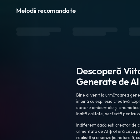
Melodii recomandate
Descoperă Viito
Generate de AI
Bine ai venit la următoarea gener
îmbină cu expresia creativă. Explo
sonore ambientale și cinematice
înaltă calitate, perfectă pentru 
Indiferent dacă ești creator de c
alimentată de AI îți oferă ceva 
realistă și o senzație naturală, 