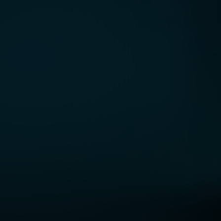
forgettable. Not
courage
,
ce unvirsal