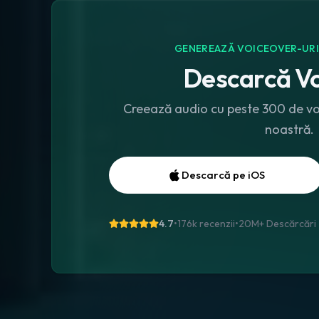
GENEREAZĂ VOICEOVER-URI Ș
Descarcă Vo
Creează audio cu peste 300 de voci
noastră.
Descarcă pe iOS
4.7
•
176k recenzii
•
20M+
Descărcări