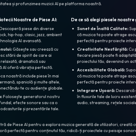
itatea și profunzimea muzicii AI pe platforma noastră.
iotecii Noastre de Piese AI:
De ce să alegi piesele noastre
Descoperă piese din diverse
Sunet de Înaltă Calitate:
Sup
ock, hip‑hop, clasic, jazz, ambient
că muzica ta poate atrage ascul
tehnologia AI avansată.
perfectă pentru proiecte interc
nului:
Găsește sau creează cu
Creativitate Nesfârșită:
Cu p
c stării de spirit de care ai
fiecare piesă poate fi adaptată
, relaxată, dramatică sau
proiectului tău, devenind un ac
ă AI oferă vibrația perfectă.
Accesibilitate Globală:
Supor
eca noastră include piese în mai
că muzica ta poate atrage ascul
germană, spaniolă și multe altele,
perfectă pentru proiecte interc
onectându‑te cu audiențe globale.
Integrare Ușoară:
Descarcă ș
:
Folosește generatorul nostru
în fluxurile tale de lucru existe
fundal, efecte sonore sau ca o
audio, streaming, rețele sociale
podcasturile și prezentările tale.
ră de Piese AI pentru a explora muzica generată de utilizatori, creată c
ră perfectă pentru conținutul tău, ridică-ți proiectele cu peisaje sono