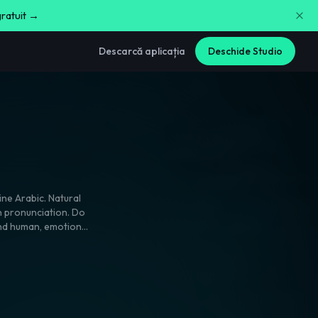
gratuit →
Descarcă aplicația
Deschide Studio
must sound human
,
emotional
l
,
like a personal
rganic House
otional female duet.