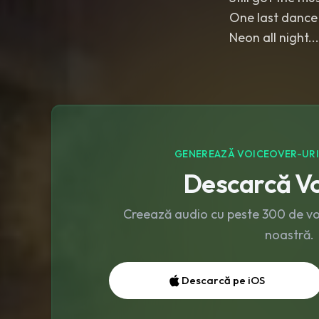
One last dance
Neon all night..
GENEREAZĂ VOICEOVER-URI Ș
Descarcă Vo
Creează audio cu peste 300 de voci
noastră.
Descarcă pe iOS