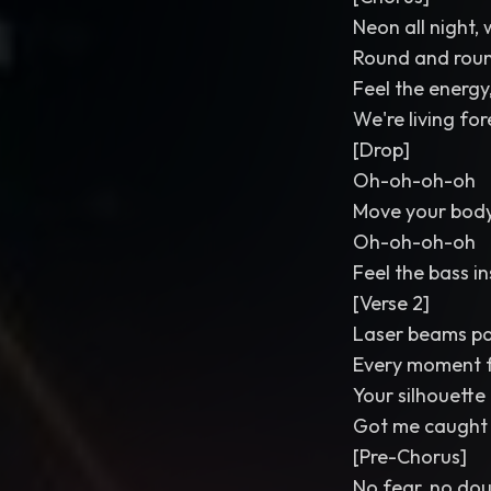
Neon all night,
Round and rou
Feel the energy, 
We're living for
[Drop]
Oh-oh-oh-oh
Move your body,
Oh-oh-oh-oh
Feel the bass in
[Verse 2]
Laser beams pai
Every moment fe
Your silhouette 
Got me caught 
[Pre-Chorus]
No fear, no dou