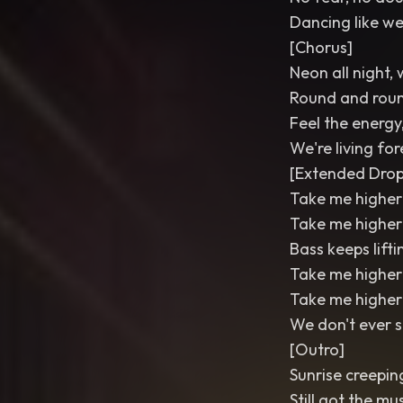
Dancing like we
[Chorus]
Neon all night,
Round and rou
Feel the energy, 
We're living for
[Extended Drop
Take me higher
Take me higher
Bass keeps lift
Take me higher
Take me higher
We don't ever 
[Outro]
Sunrise creepin
Still got the mu