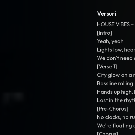
Versuri
HOUSE VIBES – 
[Intro]
Yeah, yeah
Lights low, hea
We don't need 
[Verse 1]
City glow on a 
Bassline rollin
Hands up high, 
Lost in the rhy
[Pre-Chorus]
No clocks, no r
We're floating
[Chorus]