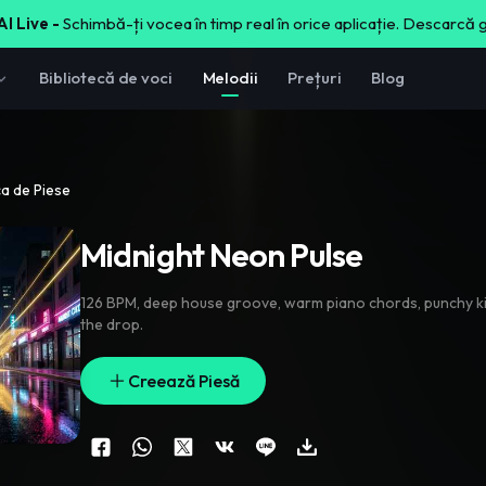
I Live -
Schimbă-ți vocea în timp real în orice aplicație. Descarcă 
Bibliotecă de voci
Melodii
Prețuri
Blog
ca de Piese
Midnight Neon Pulse
126 BPM
,
deep house groove
,
warm piano chords
,
punchy k
the drop.
Creează Piesă