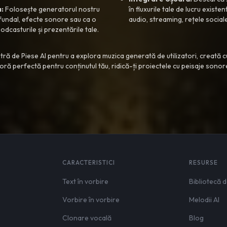
:
Folosește generatorul nostru
în fluxurile tale de lucru existe
fundal, efecte sonore sau ca o
audio, streaming, rețele sociale
podcasturile și prezentările tale.
ră de Piese AI pentru a explora muzica generată de utilizatori, creată c
ră perfectă pentru conținutul tău, ridică-ți proiectele cu peisaje sono
CARACTERISTICI
RESURSE
Text în vorbire
Bibliotecă d
Vorbire în vorbire
Melodii AI
Clonare vocală
Blog