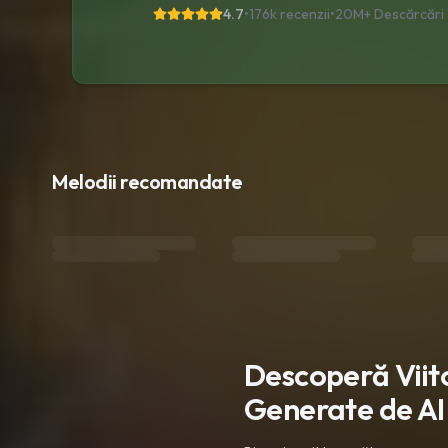
4.7
•
176k recenzii
•
20M+
Descărcări
Melodii recomandate
Descoperă Viito
Generate de AI