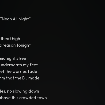
“Neon All Night”
rtbeat high
a reason tonight
midnight street
g underneath my feet
let the worries fade
thm that the DJ made
ules, no slowing down
 above this crowded town