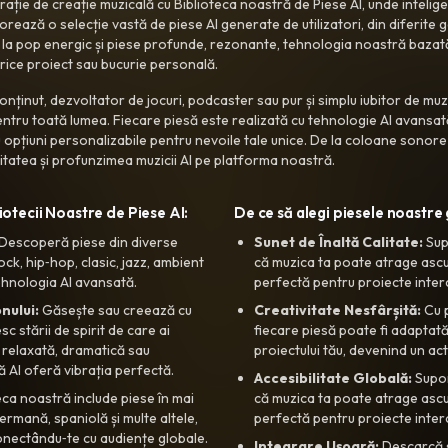
ație de creație muzicală cu Biblioteca noastră de Piese AI, unde intelige
rează o selecție vastă de piese AI generate de utilizatori, din diferite gen
 la pop energic și piese profunde, rezonante, tehnologia noastră bazată
orice proiect sau bucurie personală.
onținut, dezvoltator de jocuri, podcaster sau pur și simplu iubitor de mu
pentru toată lumea. Fiecare piesă este realizată cu tehnologie AI avansa
cu opțiuni personalizabile pentru nevoile tale unice. De la coloane sono
itatea și profunzimea muzicii AI pe platforma noastră.
iotecii Noastre de Piese AI:
De ce să alegi piesele noastre
Descoperă piese din diverse
Sunet de Înaltă Calitate:
Sup
ock, hip‑hop, clasic, jazz, ambient
că muzica ta poate atrage ascul
tehnologia AI avansată.
perfectă pentru proiecte interc
nului:
Găsește sau creează cu
Creativitate Nesfârșită:
Cu p
c stării de spirit de care ai
fiecare piesă poate fi adaptată
, relaxată, dramatică sau
proiectului tău, devenind un ac
ă AI oferă vibrația perfectă.
Accesibilitate Globală:
Supor
eca noastră include piese în mai
că muzica ta poate atrage ascul
germană, spaniolă și multe altele,
perfectă pentru proiecte interc
onectându‑te cu audiențe globale.
Integrare Ușoară:
Descarcă ș