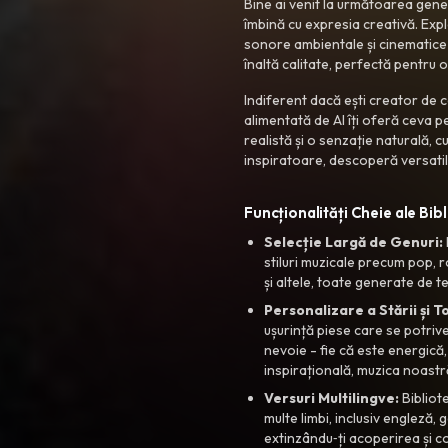
Bine ai venit la următoarea gener
îmbină cu expresia creativă. Explo
sonore ambientale și cinematice
înaltă calitate, perfectă pentru 
Indiferent dacă ești creator de c
alimentată de AI îți oferă ceva 
realistă și o senzație naturală, 
inspiratoare, descoperă versatil
Funcționalități Cheie ale Bibl
Selecție Largă de Genuri:
stiluri muzicale precum pop, r
și altele, toate generate de 
Personalizare a Stării și To
ușurință piese care se potrives
nevoie - fie că este energică
inspirațională, muzica noastr
Versuri Multilingve:
Bibliot
multe limbi, inclusiv engleză, 
extinzându‑ți acoperirea și c