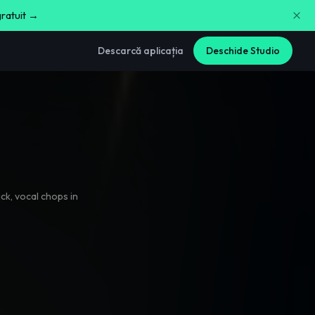
gratuit →
Descarcă aplicația
Deschide Studio
ick
,
vocal chops in