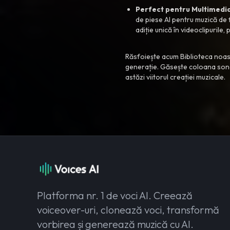
Perfect pentru Multimedia
de piese AI pentru muzică de 
adiție unică în videoclipurile, 
Răsfoiește acum Biblioteca noast
generație. Găsește coloana sono
astăzi viitorul creației muzicale.
Platforma nr. 1 de voci AI. Creează
voiceover-uri, clonează voci, transformă
vorbirea și generează muzică cu AI.