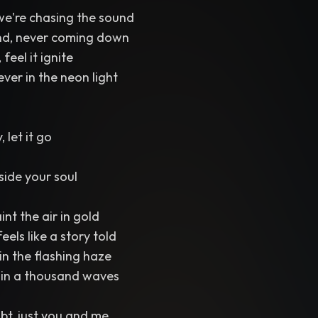
 we're chasing the sound
nd, never coming down
feel it ignite
ever in the neon light
 let it go
side your soul
nt the air in gold
els like a story told
in the flashing haze
in a thousand waves
bt, just you and me