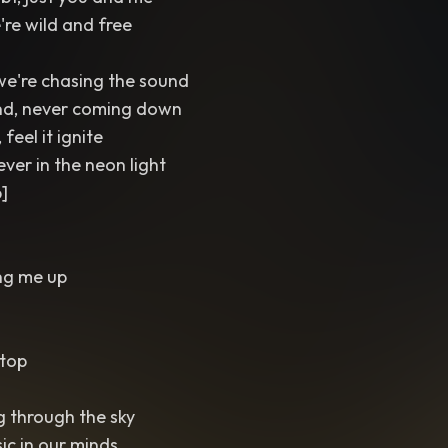
're wild and free
 we're chasing the sound
nd, never coming down
feel it ignite
ever in the neon light
]
ing me up
stop
g through the sky
sic in our minds