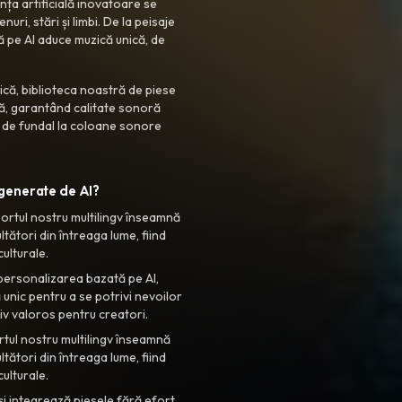
nța artificială inovatoare se
uri, stări și limbi. De la peisaje
 pe AI aduce muzică unică, de
zică, biblioteca noastră de piese
tă, garantând calitate sonoră
re de fundal la coloane sonore
 generate de AI?
ortul nostru multilingv înseamnă
tători din întreaga lume, fiind
ulturale.
ersonalizarea bazată pe AI,
 unic pentru a se potrivi nevoilor
tiv valoros pentru creatori.
tul nostru multilingv înseamnă
tători din întreaga lume, fiind
ulturale.
i integrează piesele fără efort