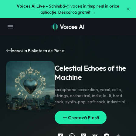
Voices AI Live -
Schimbă-ți vocea în timp real în orice
aplicație. Descarcă gratuit →
Înapoi la Biblioteca de Piese
Celestial Echoes of the
Machine
saxophone
,
accordion
,
vocal
,
cello
,
strings
,
orchestral
,
indie
,
lo-fi
,
hard
rock
,
synth-pop
,
soft rock
,
industrial
,
techno
,
drums
,
flamenco
,
deep house
,
electric guitar
Creează Piesă