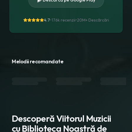
4.7
•
176k recenzii
•
20M+
Descărcări
Melodii recomandate
Descoperă Viitorul Muzicii
cu Biblioteca Noastră de