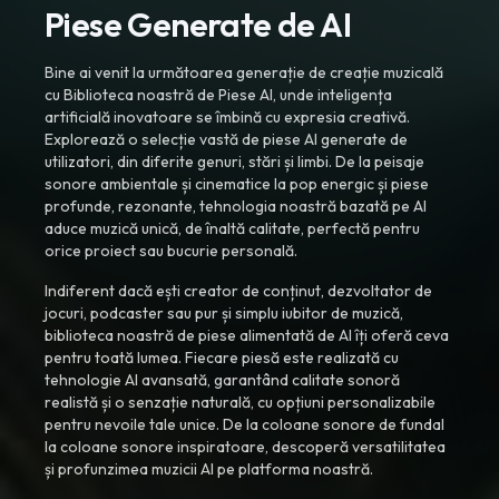
Piese Generate de AI
Bine ai venit la următoarea generație de creație muzicală
cu Biblioteca noastră de Piese AI, unde inteligența
artificială inovatoare se îmbină cu expresia creativă.
Explorează o selecție vastă de piese AI generate de
utilizatori, din diferite genuri, stări și limbi. De la peisaje
sonore ambientale și cinematice la pop energic și piese
profunde, rezonante, tehnologia noastră bazată pe AI
aduce muzică unică, de înaltă calitate, perfectă pentru
orice proiect sau bucurie personală.
Indiferent dacă ești creator de conținut, dezvoltator de
jocuri, podcaster sau pur și simplu iubitor de muzică,
biblioteca noastră de piese alimentată de AI îți oferă ceva
pentru toată lumea. Fiecare piesă este realizată cu
tehnologie AI avansată, garantând calitate sonoră
realistă și o senzație naturală, cu opțiuni personalizabile
pentru nevoile tale unice. De la coloane sonore de fundal
la coloane sonore inspiratoare, descoperă versatilitatea
și profunzimea muzicii AI pe platforma noastră.