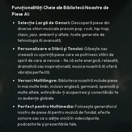
Funcționalități Cheie ale Bibliotecii Noastre de
Piese AI:
Selecție Largă de Genuri:
Descoperă piese din
diverse stiluri muzicale precum pop, rock, hip‑hop,
clasic, jazz, ambient și altele, toate generate de
tehnologia AI avansată.
Personalizare a Stării și Tonului:
Găsește sau
creează cu ușurință piese care se potrivesc stării de
spirit de care ai nevoie - fie că este energică, relaxată,
dramatică sau inspirațională, muzica noastră AI oferă
vibrația perfectă.
Versuri Multilingve:
Biblioteca noastră include piese
în mai multe limbi, inclusiv engleză, germană, spaniolă și
multe altele, extinzându‑ți acoperirea și conectându‑te
cu audiențe globale.
Perfect pentru Multimedia:
Folosește generatorul
nostru de piese AI pentru muzică de fundal, efecte
sonore sau ca o adiție unică în videoclipurile,
podcasturile și prezentările tale.