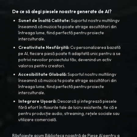
De ce să alegi piesele noastre generate de AI?
Sunet de Înaltă Calitate:
Suportul nostru multilingv
înseamnă că muzica ta poate atrage ascultători din
întreaga lume, fiind perfectă pentru proiecte
interculturale.
Creativitate Nesfârșită:
Cu personalizarea bazată
pe AI, fiecare piesă poate fi adaptată unic pentru a se
potrivi nevoilor proiectului tău, devenind un activ
valoros pentru creatori.
Accesibilitate Globală:
Suportul nostru multilingv
înseamnă că muzica ta poate atrage ascultători din
întreaga lume, fiind perfectă pentru proiecte
interculturale.
Integrare Ușoară:
Descarcă și integrează piesele
fără efort în fluxurile tale de lucru existente, fie că e
pentru producție audio, streaming, rețele sociale sau
utilizare comercială.
Răsfoiește acum Biblioteca noastră de Piese AI pentru a