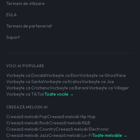
Termeni de utilizare
EULA
Termeni de parteneriat
Suport
VOCI AI POPULARE
Vorbește ca Donald
Vorbește ca Elon
Vorbește ca Ghostface
Vorbește ca Santa
Vorbește ca Kratos
Vorbește ca Joe
Vorbește ca Cristiano
Vorbește ca Barack
Vorbește ca Villager
Vorbește ca TikTok
Toate vocile →
CREEAZĂ MELODII AI
Creează melodii Pop
Creează melodii Hip Hop
Creează melodii Rock
Creează melodii R&B
Creează melodii Country
Creează melodii Electronic
Creează melodii Jazz
Creează melodii Lo-Fi
Toate melodiile →