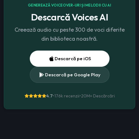
GENEREAZĂ VOICEOVER-URI ȘI MELODII CU AI
Descarcă Voices AI
Creează audio cu peste 300 de voci diferite
din biblioteca noastră.
Descarcă pe iOS
Descarcă pe Google Play
4.7
•
176k recenzii
•
20M+
Descărcări