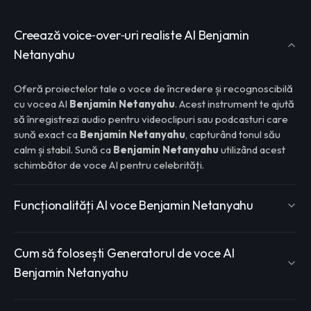
Creează voice‑over‑uri realiste AI Benjamin
Netanyahu
Oferă proiectelor tale o voce de încredere și recognoscibilă
cu vocea AI
Benjamin Netanyahu
. Acest instrument te ajută
să înregistrezi audio pentru videoclipuri sau podcasturi care
sună exact ca
Benjamin Netanyahu
, capturând tonul său
calm și stabil. Sună ca
Benjamin Netanyahu
utilizând acest
schimbător de voce AI pentru celebrități.
Funcționalități AI voce Benjamin Netanyahu
Cum să folosești Generatorul de voce AI
Benjamin Netanyahu