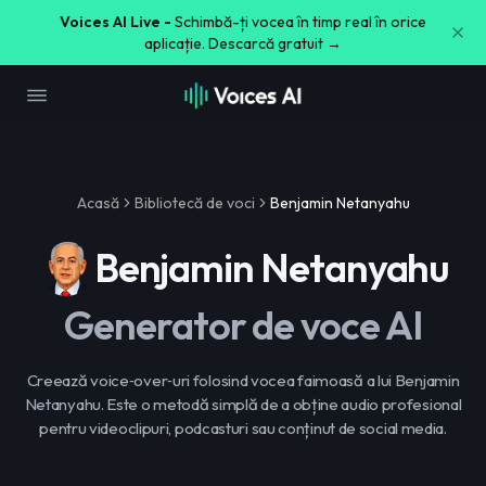
Voices AI Live -
Schimbă-ți vocea în timp real în orice
aplicație. Descarcă gratuit →
Acasă
Bibliotecă de voci
Benjamin Netanyahu
Benjamin Netanyahu
Generator de voce AI
Creează voice‑over‑uri folosind vocea faimoasă a lui Benjamin
Netanyahu. Este o metodă simplă de a obține audio profesional
pentru videoclipuri, podcasturi sau conținut de social media.