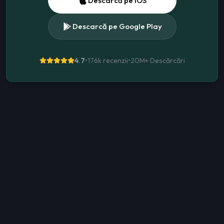
Descarcă pe iOS
Descarcă pe Google Play
4.7
•
176k recenzii
•
20M+
Descărcări