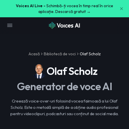
Voices AI Live -
Schimbă-ți vocea în timp real în orice
aplicație. Descarcă gratuit →
Acasă
Bibliotecă de voci
Olaf Scholz
Olaf Scholz
Generator de voce AI
Creează voice‑over‑uri folosind vocea faimoasă a lui Olaf
Scholz. Este o metodă simplă de a obține audio profesional
pentru videoclipuri, podcasturi sau conținut de social media.