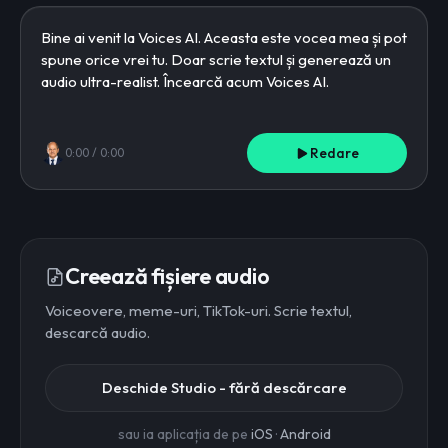
Redare
0:00
/
0:00
Creează fișiere audio
Voiceovere, meme-uri, TikTok-uri. Scrie textul,
descarcă audio.
Deschide Studio - fără descărcare
sau ia aplicația de pe
iOS
·
Android