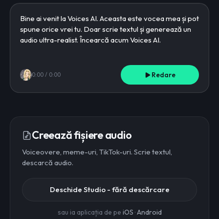
Redare
0:00
/
0:00
Creează fișiere audio
Voiceovere, meme-uri, TikTok-uri. Scrie textul,
descarcă audio.
Deschide Studio - fără descărcare
sau ia aplicația de pe
iOS
·
Android