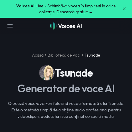
Voices AI Live -
Schimbă-ți vocea în timp real în orice
aplicație. Descarcă gratuit →
Acasă
Bibliotecă de voci
Tsunade
Tsunade
Generator de voce AI
Creează voice‑over‑uri folosind vocea faimoasă a lui Tsunade.
Este o metodă simplă de a obține audio profesional pentru
videoclipuri, podcasturi sau conținut de social media.