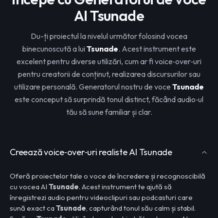
AI Tsunade
Du-ți proiectul la nivelul următor folosind vocea
binecunoscută a lui
Tsunade
. Acest instrument este
excelent pentru diverse utilizări, cum ar fi voice‑over‑uri
pentru creatorii de conținut, realizarea discursurilor sau
utilizare personală. Generatorul nostru de voce
Tsunade
este conceput să surprindă tonul distinct, făcând audio‑ul
tău să sune familiar și clar.
Creează voice‑over‑uri realiste AI Tsunade
Oferă proiectelor tale o voce de încredere și recognoscibilă
cu vocea AI
Tsunade
. Acest instrument te ajută să
înregistrezi audio pentru videoclipuri sau podcasturi care
sună exact ca
Tsunade
, capturând tonul său calm și stabil.