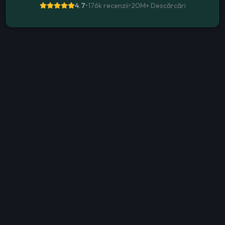
4.7
•
176k recenzii
•
20M+
Descărcări