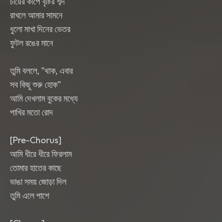
চায়ের কাপে বৃষ্টির শব্দ
রাখলে আমার সামনে
ধুলো মাখা দিনের ভেতর
ফুটল রঙের মানে
তুমি বললে, "থাক, এবার
সব কিছু শুরু হোক"
আমি দেখলাম বুকের মধ্যে
পাখির মতো রোদ
[Pre-Chorus]
আমি ধীরে ধীরে ফিরলাম
তোমার হাতের কাছে
ভাঙা সময় জোড়া দিল
তুমি এলে পাশে