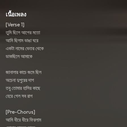
brief instrumental rise into the final
chorus. Mix is glossy
,
emotional
,
and
เนื้อเพลง
close-mic with a wide chorus bloom.
[Verse 1]
তুমি ছিলে আগের মতো
আমি ছিলাম ভাঙা ঘরে
একটা নামের ভেতর থেকে
ডাকছিলে আমাকে
জানালার কাচে জমে ছিল
অচেনা দুপুরের দাগ
তবু তোমার হাসির কাছে
হেরে গেল সব রাগ
[Pre-Chorus]
আমি ধীরে ধীরে ফিরলাম