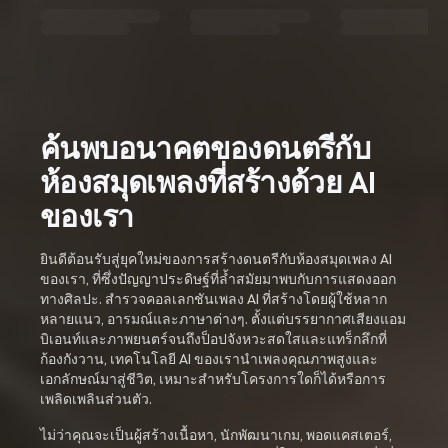
ค้นพบอนาคตของดนตรีกับ
ห้องสมุดเพลงที่สร้างด้วย AI
ของเรา
ยินดีต้อนรับสู่ยุคใหม่ของการสร้างดนตรีกับห้องสมุดเพลง AI
ของเรา, ที่ซึ่งปัญญาประดิษฐ์ที่ล้ำสมัยมาพบกับการแสดงออก
ทางศิลปะ. สำรวจคอลเลกชันเพลง AI ที่สร้างโดยผู้ใช้หลาก
หลายแนว, อารมณ์และภาษาต่างๆ. ตั้งแต่บรรยากาศเสียงแอม
บิเอนท์และภาพยนตร์จนถึงป็อปจังหวะสดใสและแทร็กลึกที่
ก้องกังวาน, เทคโนโลยี AI ของเรานำเพลงคุณภาพสูงและ
เอกลักษณ์มาสู่ชีวิต, เหมาะสำหรับโครงการใดก็ได้หรือการ
เพลิดเพลินส่วนตัว.
ไม่ว่าคุณจะเป็นผู้สร้างเนื้อหา, นักพัฒนาเกม, พอดแคสเตอร์,