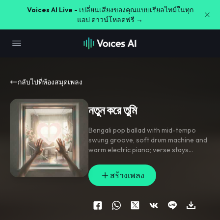
Voices AI Live -
เปลี่ยนเสียงของคุณแบบเรียลไทม์ในทุก
แอป ดาวน์โหลดฟรี →
กลับไปที่ห้องสมุดเพลง
নতুন করে তুমি
Bengali pop ballad with mid-tempo
swung groove
,
soft drum machine and
warm electric piano; verse stays
intimate with sparse bass and finger
snaps
,
pre-chorus lifts with string
สร้างเพลง
swells and open harmony
,
chorus
lands on stacked vocals with a
chantable hook and short delay
throws on the last word. Add breathy
doubles
,
a few ad-lib echoes
,
and a