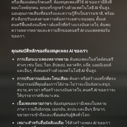
หรือเพียงแค่คนรักดนตรี, ห้องสมุดเพลงที่ใช้ AI ของเรามีสิ่งที่
ตอบโจทย์ทุกคน. ทุกแทร็กถูกสร้างด้วยเทคโนโลยี AI ขั้นสูง,
มอบคุณภาพเสียงที่สมจริงและความรู้สึกเป็นธรรมชาติ, พร้อม
ตัวเลือกปรับแต่งตามความต้องการเฉพาะของคุณ. ตั้งแต่
ดนตรีพื้นหลังจนถึงซาวด์แทร็กที่สร้างแรงบันดาลใจ, ค้นพบ
ความหลากหลายและความลึกของดนตรี AI บนแพลตฟอร์ม
ของเรา.
คุณสมบัติหลักของห้องสมุดเพลง AI ของเรา:
การเลือกแนวเพลงหลากหลาย:
ค้นพบเพลงในสไตล์ดนตรี
ต่างๆ เช่น ป็อป, ร็อก, ฮิปฮอป, คลาสสิก, แจ๊ส, แอมบิเอนท์
และอื่นๆ, ทั้งหมดสร้างด้วยเทคโนโลยี AI ขั้นสูง.
การปรับอารมณ์และโทนเสียง:
ค้นหา หรือสร้างแทร็กที่ตรง
กับอารมณ์ที่คุณต้องการได้ง่าย-ไม่ว่าจะเป็นจังหวะสนุก,
สบาย, ดราม่า หรือสร้างแรงบันดาลใจ, ดนตรี AI ของเราจะ
ให้บรรยากาศที่เหมาะสม.
เนื้อเพลงหลายภาษา:
ห้องสมุดของเรามีเพลงในหลาย
ภาษา รวมถึงอังกฤษ, เยอรมัน, สเปน และอื่นๆ อีกมาก,
ขยายการเข้าถึงและเชื่อมต่อกับผู้ฟังทั่วโลก.
เหมาะสำหรับสื่อมัลติเมเดีย:
ใช้ตัวสร้างเพลง AI ของเรา