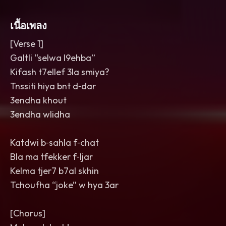
เนื้อเพลง
[Verse 1]
Galtli “selwa l9ehba”
Kifash t7ellef 3la smiya?
Tnssiti hiya bnt d‑dar
3endha khout
3endha wlidha
Katdwi b‑sahla f‑chat
Bla ma tfekker f‑ljar
Kelma tjer7 b7al skhin
Tchoufha “joke” w hya 3ar
[Chorus]