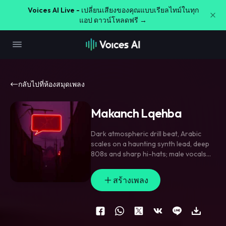
Voices AI Live -
เปลี่ยนเสียงของคุณแบบเรียลไทม์ในทุก
แอป ดาวน์โหลดฟรี →
กลับไปที่ห้องสมุดเพลง
Makanch Lqehba
Dark atmospheric drill beat
,
Arabic
scales on a haunting synth lead
,
deep
808s and sharp hi-hats; male vocals
whispered-then-snapped
,
with ad-libs
tucked wide in the stereo field. Hook
สร้างเพลง
hits with doubled vocals and a pitched-
down shadow voice under the main
line
,
energy staying menacing but
controlled.