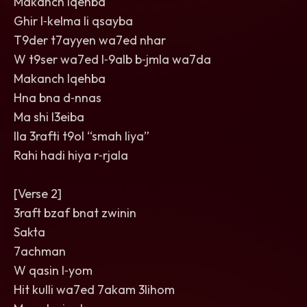
Makanch lqehba
Ghir l‑kelma li qsayba
T9der t7ayyen wa7ed nhar
W t9ser wa7ed l‑9alb b‑jmla wa7da
Makanch lqehba
Hna bna d‑nnas
Ma shi l3eiba
Ila 3rafti t9ol “smah liya”
Rahi hadi hiya r‑rjala
[Verse 2]
3raft bzaf bnat zwinin
Sakta
7achman
W qasin l‑yom
Hit kulli wa7ed 7akam 3lihom