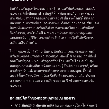
ยินดีต้อนรับสู่ยุคใหม่ของการสร้างดนตรีกับห้องสมุดเพลง AI
ของเรา, ที่ซึ่งปัญญาประดิษฐ์ที่ล้ำสมัยมาพบกับการแสดงออก
ทางศิลปะ. สำรวจคอลเลกชันเพลง AI ที่สร้างโดยผู้ใช้หลาก
หลายแนว, อารมณ์และภาษาต่างๆ. ตั้งแต่บรรยากาศเสียงแอม
บิเอนท์และภาพยนตร์จนถึงป็อปจังหวะสดใสและแทร็กลึกที่
ก้องกังวาน, เทคโนโลยี AI ของเรานำเพลงคุณภาพสูงและ
เอกลักษณ์มาสู่ชีวิต, เหมาะสำหรับโครงการใดก็ได้หรือการ
เพลิดเพลินส่วนตัว.
ไม่ว่าคุณจะเป็นผู้สร้างเนื้อหา, นักพัฒนาเกม, พอดแคสเตอร์,
หรือเพียงแค่คนรักดนตรี, ห้องสมุดเพลงที่ใช้ AI ของเรามีสิ่งที่
ตอบโจทย์ทุกคน. ทุกแทร็กถูกสร้างด้วยเทคโนโลยี AI ขั้นสูง,
มอบคุณภาพเสียงที่สมจริงและความรู้สึกเป็นธรรมชาติ, พร้อม
ตัวเลือกปรับแต่งตามความต้องการเฉพาะของคุณ. ตั้งแต่
ดนตรีพื้นหลังจนถึงซาวด์แทร็กที่สร้างแรงบันดาลใจ, ค้นพบ
ความหลากหลายและความลึกของดนตรี AI บนแพลตฟอร์ม
ของเรา.
คุณสมบัติหลักของห้องสมุดเพลง AI ของเรา:
การเลือกแนวเพลงหลากหลาย:
ค้นพบเพลงในสไตล์ดนตรี