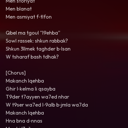
Men storiyat
Men blanat
Men asmiyat f‑tlfon
Qbel ma tgoul “l9ehba”
Sowl rassek: shkun rabbak?
Shkun 3llmek taghder b‑lsan
W tsharaf bash tdhak?
[Chorus]
Makanch lqehba
Ghir l‑kelma li qsayba
T9der t7ayyen wa7ed nhar
W t9ser wa7ed l‑9alb b‑jmla wa7da
Makanch lqehba
Hna bna d‑nnas