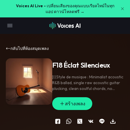
Voices AI Live -
เปลี่ยนเสียงของคุณแบบเรียลไทม์ในทุก
แอป ดาวน์โหลดฟรี →
กลับไปที่ห้องสมุดเพลง
F18 Éclat Silencieux
​[((Style de musique : Minimalist acoustic
R&B ballad
,
single raw acoustic guitar
plucking
,
clean soulful chords
,
no
percussions
,
Michael Jackson
crystalline solo voice
,
very small
สร้างเพลง
intimate backing choir of 2-3 male and
female voices
,
pure emotional delivery
,
88 BPM))]