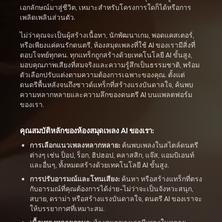
เอกลักษณ์มาสู่ชีวิต, เหมาะสำหรับโครงการใดก็ได้หรือการ
เพลิดเพลินส่วนตัว.
ไม่ว่าคุณจะเป็นผู้สร้างเนื้อหา, นักพัฒนาเกม, พอดแคสเตอร์,
หรือเพียงแค่คนรักดนตรี, ห้องสมุดเพลงที่ใช้ AI ของเรามีสิ่งที่
ตอบโจทย์ทุกคน. ทุกแทร็กถูกสร้างด้วยเทคโนโลยี AI ขั้นสูง,
มอบคุณภาพเสียงที่สมจริงและความรู้สึกเป็นธรรมชาติ, พร้อม
ตัวเลือกปรับแต่งตามความต้องการเฉพาะของคุณ. ตั้งแต่
ดนตรีพื้นหลังจนถึงซาวด์แทร็กที่สร้างแรงบันดาลใจ, ค้นพบ
ความหลากหลายและความลึกของดนตรี AI บนแพลตฟอร์ม
ของเรา.
คุณสมบัติหลักของห้องสมุดเพลง AI ของเรา:
การเลือกแนวเพลงหลากหลาย:
ค้นพบเพลงในสไตล์ดนตรี
ต่างๆ เช่น ป็อป, ร็อก, ฮิปฮอป, คลาสสิก, แจ๊ส, แอมบิเอนท์
และอื่นๆ, ทั้งหมดสร้างด้วยเทคโนโลยี AI ขั้นสูง.
การปรับอารมณ์และโทนเสียง:
ค้นหา หรือสร้างแทร็กที่ตรง
กับอารมณ์ที่คุณต้องการได้ง่าย-ไม่ว่าจะเป็นจังหวะสนุก,
สบาย, ดราม่า หรือสร้างแรงบันดาลใจ, ดนตรี AI ของเราจะ
ให้บรรยากาศที่เหมาะสม.