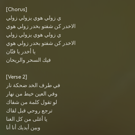
[Chorus]
ي زولي هوي يزولي زولي
الاخدر كن شفتو بخدر زولي هوي
ي زولي هوي يزولي زولي
الاخدر كن شفتو بخدر زولي هوي
يا أخدر يا فتّان
فيك السحر والريحان
[Verse 2]
في طرف الخد ضحكة نار
وفي العين خيط من نهار
لو تقول كلمة من شفاك
ترجع روحي قبل لقاك
يا أغلى من كل الغنا
وبين أيديك أنا أنا