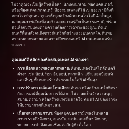
ไม่ว่าคุณจะเป็นผู้สร้างเนื้อหา, นักพัฒนาเกม, พอดแคสเตอร์,
หรือเพียงแค่คนรักดนตรี, ห้องสมุดเพลงที่ใช้ AI ของเรามีสิ่งที่
ตอบโจทย์ทุกคน. ทุกแทร็กถูกสร้างด้วยเทคโนโลยี AI ขั้นสูง,
มอบคุณภาพเสียงที่สมจริงและความรู้สึกเป็นธรรมชาติ, พร้อม
ตัวเลือกปรับแต่งตามความต้องการเฉพาะของคุณ. ตั้งแต่
ดนตรีพื้นหลังจนถึงซาวด์แทร็กที่สร้างแรงบันดาลใจ, ค้นพบ
ความหลากหลายและความลึกของดนตรี AI บนแพลตฟอร์ม
ของเรา.
คุณสมบัติหลักของห้องสมุดเพลง AI ของเรา:
การเลือกแนวเพลงหลากหลาย:
ค้นพบเพลงในสไตล์ดนตรี
ต่างๆ เช่น ป็อป, ร็อก, ฮิปฮอป, คลาสสิก, แจ๊ส, แอมบิเอนท์
และอื่นๆ, ทั้งหมดสร้างด้วยเทคโนโลยี AI ขั้นสูง.
การปรับอารมณ์และโทนเสียง:
ค้นหา หรือสร้างแทร็กที่ตรง
กับอารมณ์ที่คุณต้องการได้ง่าย-ไม่ว่าจะเป็นจังหวะสนุก,
สบาย, ดราม่า หรือสร้างแรงบันดาลใจ, ดนตรี AI ของเราจะ
ให้บรรยากาศที่เหมาะสม.
เนื้อเพลงหลายภาษา:
ห้องสมุดของเรามีเพลงในหลาย
ภาษา รวมถึงอังกฤษ, เยอรมัน, สเปน และอื่นๆ อีกมาก,
ขยายการเข้าถึงและเชื่อมต่อกับผู้ฟังทั่วโลก.