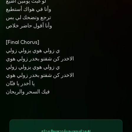
لو غبت يومين أضيع
وأنا في هواك أستطيع
ترجع وتضحك لي بس
وأنا أقول حاضر خلاص
[Final Chorus]
ي زولي هوي يزولي زولي
الاخدر كن شفتو بخدر زولي هوي
ي زولي هوي يزولي زولي
الاخدر كن شفتو بخدر زولي هوي
يا أخدر يا فتّان
فيك السحر والريحان
สร้างเสียงพากย์และเพลงด้วย AI