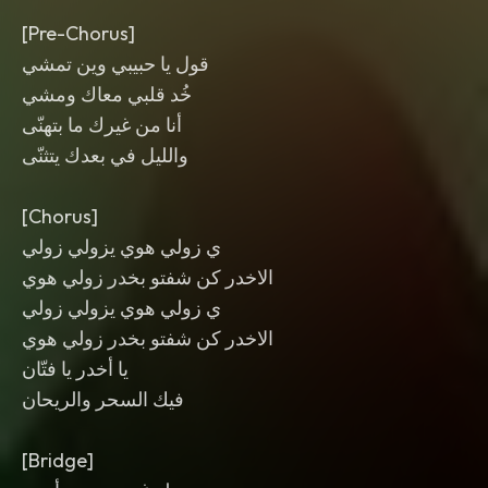
[Pre-Chorus]
قول يا حبيبي وين تمشي
خُد قلبي معاك ومشي
أنا من غيرك ما بتهنّى
والليل في بعدك يتثنّى
[Chorus]
ي زولي هوي يزولي زولي
الاخدر كن شفتو بخدر زولي هوي
ي زولي هوي يزولي زولي
الاخدر كن شفتو بخدر زولي هوي
يا أخدر يا فتّان
فيك السحر والريحان
[Bridge]