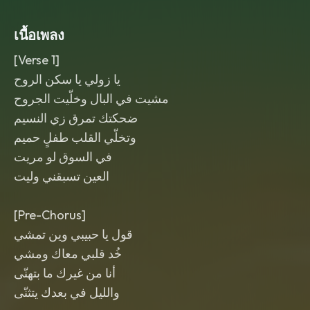
warm low end
เนื้อเพลง
[Verse 1]
يا زولي يا سكن الروح
مشيت في البال وخلّيت الجروح
ضحكتك تمرق زي النسيم
وتخلّي القلب طفلٍ حميم
في السوق لو مريت
العين تسبقني وليت
[Pre-Chorus]
قول يا حبيبي وين تمشي
خُد قلبي معاك ومشي
أنا من غيرك ما بتهنّى
والليل في بعدك يتثنّى