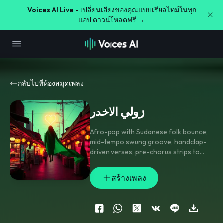
Voices AI Live -
เปลี่ยนเสียงของคุณแบบเรียลไทม์ในทุก
แอป ดาวน์โหลดฟรี →
กลับไปที่ห้องสมุดเพลง
زولي الاخدر
Afro-pop with Sudanese folk bounce
,
mid-tempo swung groove
,
handclap-
driven verses
,
pre-chorus strips to
frame drum and bass pulse
,
chorus
opens with layered gang vocals and a
สร้างเพลง
lifted melodic hook; add reversed swell
into each chorus
,
short zurna-like
synth stab on the turnaround
,
and a
final lift with crowd ad-libs. Bright
,
punchy mix with close-mic lead and