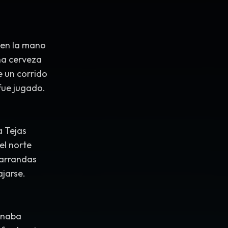
en la mano
a cerveza
e un corrido
fue jugado.
a Tejas
el norte
parrandas
ajarse.
ganaba