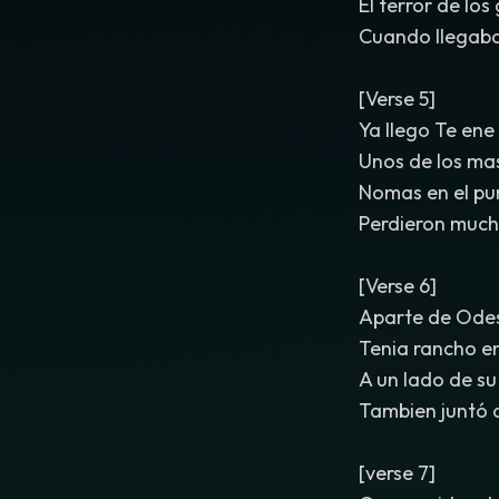
El terror de los
Cuando llegaba
[Verse 5]
Ya llego Te ene
Unos de los ma
Nomas en el pu
Perdieron much
[Verse 6]
Aparte de Odes
Tenia rancho e
A un lado de su
Tambien juntó a
[verse 7]