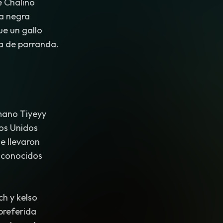
e Chalino
a negra
ue un gallo
 de parranda.
mano Tiyeyy
os Unidos
e llevaron
 conocidos
ch y kelso
preferida