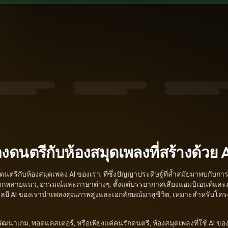
นตรีกับห้องสมุดเพลงที่สร้างด้วย 
างดนตรีกับห้องสมุดเพลง AI ของเรา, ที่ซึ่งปัญญาประดิษฐ์ที่ล้ำสมัยมาพบก
้หลากหลายแนว, อารมณ์และภาษาต่างๆ. ตั้งแต่บรรยากาศเสียงแอมบิเอนท์แล
นโลยี AI ของเรานำเพลงคุณภาพสูงและเอกลักษณ์มาสู่ชีวิต, เหมาะสำหรับโคร
ักพัฒนาเกม, พอดแคสเตอร์, หรือเพียงแค่คนรักดนตรี, ห้องสมุดเพลงที่ใช้ AI ของเ