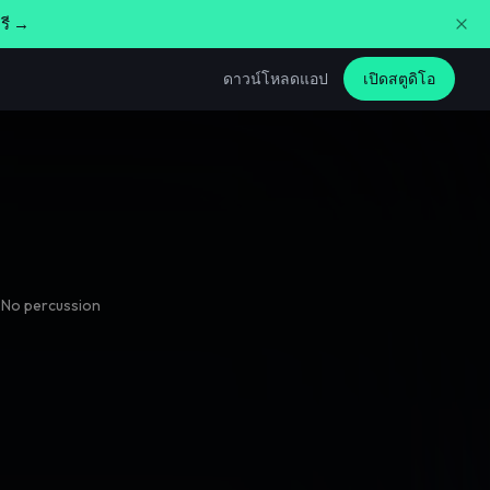
รี →
ดาวน์โหลดแอป
เปิดสตูดิโอ
uba slow paced. No percussion