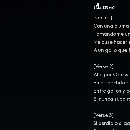
เนื้อเพลง
[verse 1]
Con una pluma 
Tomándome un
Me puse hacerl
A un gallo que 
[Verse 2]
Alla por Odess
En el ranchito d
Entre gallos y 
El nunca supo r
[Verse 3]
Si perdia o si 