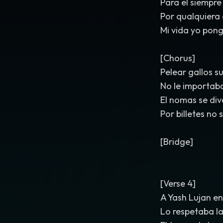
Para el siempre
Por qualquiera 
Mi vida yo pong
[Chorus]
Pelear gallos s
No le importab
El nomas se div
Por billetes no 
[Bridge]
[Verse 4]
A Yash Lujan en
Lo respetaba l