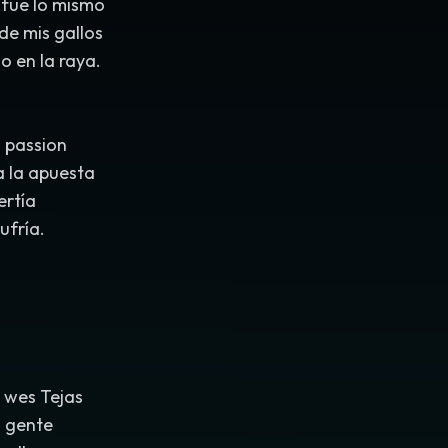
 fue lo mismo
de mis gallos
o en la raya.
u passion
a la apuesta
ertía
sufría.
 wes Tejas
a gente