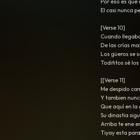
Por eso es que 
El casi nunca pe
[Verse 10]
Cuando llegaba
De las crías m
Los güeros se 
Todititos sé lo
[[Verse 11]
Me despido ca
Y tambien nunca
Que aquí en la
Su dinastia sig
Arriba te ene e
Tiyay esta para 