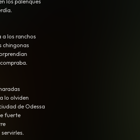
en los palenques
rdía.
 a los ranchos
as chingonas
sorprendían
s compraba.
maradas
 lo olviden
 ciudad de Odessa
ue fuerte
rre
servirles.