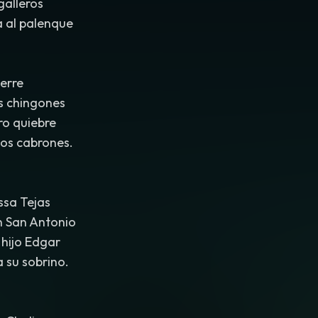
 galleros
 al palenque
 erre
s chingones
ro quiebre
os cabrones.
sa Tejas
n San Antonio
 hijo Edgar
 su sobrino.