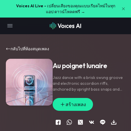
Voices AI Live -
เปลี่ยนเสียงของคุณแบบเรียลไทม์ในทุก
แอป ดาวน์โหลดฟรี →
กลับไปที่ห้องสมุดเพลง
Au poignet lunaire
Jazz dance with a brisk swung groove
and electronic accordion riffs
,
anchored by upright bass snaps and
clipped kit patterns; verse rides on
tight rhythmic phrasing
,
pre-chorus
สร้างเพลง
opens with handclaps and filtered bell
swells
,
chorus lands on a chanty lift
with doubled vocals and playful crowd
shouts. Accordion glissandos
,
reverse
cymbal lifts
,
and short delay throws on