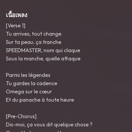
key words. Bright
,
glossy
,
and elegant.
,
jazz
เนื้อเพลง
[Verse 1]
Tu arrives, tout change
Sur ta peau, ça tranche
SPEEDMASTER, nom qui claque
Sous la manche, quelle attaque
Parmi les légendes
Tu gardes la cadence
Omega sur le cœur
Et du panache à toute heure
[Pre-Chorus]
Dis-moi, ça vous dit quelque chose ?