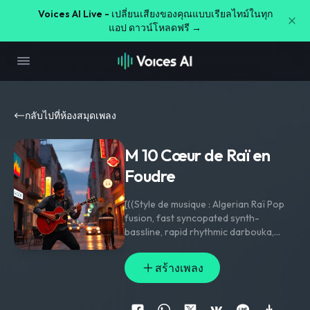
Voices AI Live -
เปลี่ยนเสียงของคุณแบบเรียลไทม์ในทุก
แอป ดาวน์โหลดฟรี →
กลับไปที่ห้องสมุดเพลง
M 10 Cœur de Raï en
Foudre
​[((Style de musique : Algerian Raï Pop
fusion
,
fast syncopated synth-
bassline
,
rapid rhythmic darbouka
,
sharp funk electric guitar stabs
,
dramatic oriental strings
,
crystalline
สร้างเพลง
vocals
,
non-singing vocalizations
,
118
BPM))]