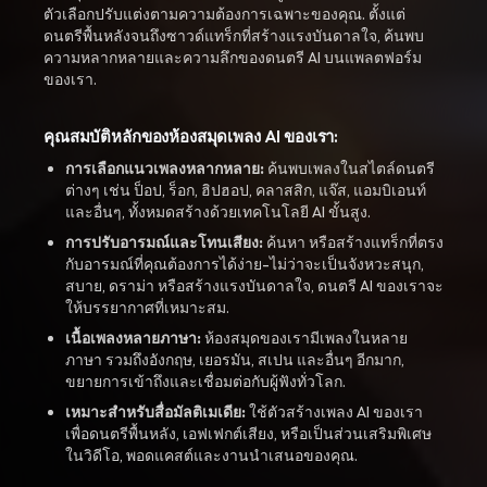
ตัวเลือกปรับแต่งตามความต้องการเฉพาะของคุณ. ตั้งแต่
ดนตรีพื้นหลังจนถึงซาวด์แทร็กที่สร้างแรงบันดาลใจ, ค้นพบ
ความหลากหลายและความลึกของดนตรี AI บนแพลตฟอร์ม
ของเรา.
คุณสมบัติหลักของห้องสมุดเพลง AI ของเรา:
การเลือกแนวเพลงหลากหลาย:
ค้นพบเพลงในสไตล์ดนตรี
ต่างๆ เช่น ป็อป, ร็อก, ฮิปฮอป, คลาสสิก, แจ๊ส, แอมบิเอนท์
และอื่นๆ, ทั้งหมดสร้างด้วยเทคโนโลยี AI ขั้นสูง.
การปรับอารมณ์และโทนเสียง:
ค้นหา หรือสร้างแทร็กที่ตรง
กับอารมณ์ที่คุณต้องการได้ง่าย-ไม่ว่าจะเป็นจังหวะสนุก,
สบาย, ดราม่า หรือสร้างแรงบันดาลใจ, ดนตรี AI ของเราจะ
ให้บรรยากาศที่เหมาะสม.
เนื้อเพลงหลายภาษา:
ห้องสมุดของเรามีเพลงในหลาย
ภาษา รวมถึงอังกฤษ, เยอรมัน, สเปน และอื่นๆ อีกมาก,
ขยายการเข้าถึงและเชื่อมต่อกับผู้ฟังทั่วโลก.
เหมาะสำหรับสื่อมัลติเมเดีย:
ใช้ตัวสร้างเพลง AI ของเรา
เพื่อดนตรีพื้นหลัง, เอฟเฟกต์เสียง, หรือเป็นส่วนเสริมพิเศษ
ในวิดีโอ, พอดแคสต์และงานนำเสนอของคุณ.