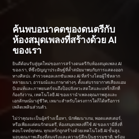
ค้นพบอนาคตของดนตรีกับ
ห้องสมุดเพลงที่สร้างด้วย AI
ของเรา
ยินดีต้อนรับสู่ยุคใหม่ของการสร้างดนตรีกับห้องสมุดเพลง AI
ของเรา, ที่ซึ่งปัญญาประดิษฐ์ที่ล้ำสมัยมาพบกับการแสดงออก
ทางศิลปะ. สำรวจคอลเลกชันเพลง AI ที่สร้างโดยผู้ใช้หลาก
หลายแนว, อารมณ์และภาษาต่างๆ. ตั้งแต่บรรยากาศเสียงแอม
บิเอนท์และภาพยนตร์จนถึงป็อปจังหวะสดใสและแทร็กลึกที่
ก้องกังวาน, เทคโนโลยี AI ของเรานำเพลงคุณภาพสูงและ
เอกลักษณ์มาสู่ชีวิต, เหมาะสำหรับโครงการใดก็ได้หรือการ
เพลิดเพลินส่วนตัว.
ไม่ว่าคุณจะเป็นผู้สร้างเนื้อหา, นักพัฒนาเกม, พอดแคสเตอร์,
หรือเพียงแค่คนรักดนตรี, ห้องสมุดเพลงที่ใช้ AI ของเรามีสิ่งที่
ตอบโจทย์ทุกคน. ทุกแทร็กถูกสร้างด้วยเทคโนโลยี AI ขั้นสูง,
มอบคุณภาพเสียงที่สมจริงและความรู้สึกเป็นธรรมชาติ, พร้อม