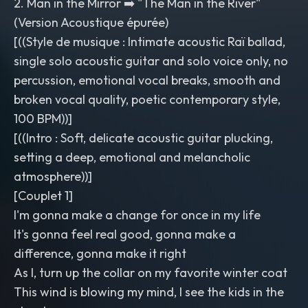
​2. Man in the Mirror ➡️ "The Man in the River"
(Version Acoustique épurée)
​[((Style de musique : Intimate acoustic Raï ballad,
single solo acoustic guitar and solo voice only, no
percussion, emotional vocal breaks, smooth and
broken vocal quality, poetic contemporary style,
100 BPM))]
​[((Intro : Soft, delicate acoustic guitar plucking,
setting a deep, emotional and melancholic
atmosphere))]
​[Couplet 1]
I'm gonna make a change for once in my life
It's gonna feel real good, gonna make a
difference, gonna make it right
As I, turn up the collar on my favorite winter coat
This wind is blowing my mind, I see the kids in the