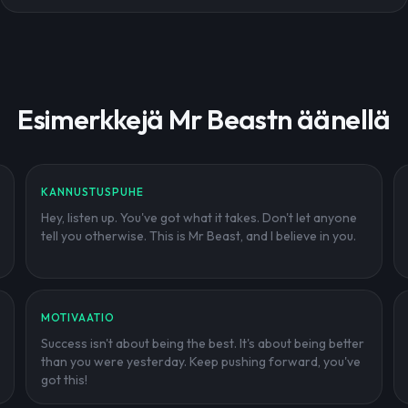
Esimerkkejä Mr Beastn äänellä
KANNUSTUSPUHE
Hey, listen up. You've got what it takes. Don't let anyone
tell you otherwise. This is Mr Beast, and I believe in you.
MOTIVAATIO
Success isn't about being the best. It's about being better
than you were yesterday. Keep pushing forward, you've
got this!