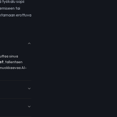
 työkalu sopii
kemiseen tai
entamaan erottuva
uttaa sinua
st
, tallentaen
imuokkaavaa AI-