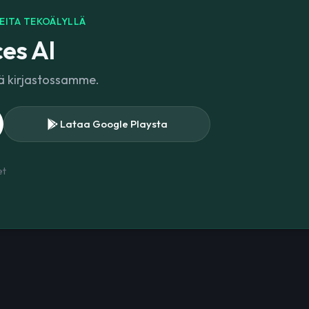
EITA TEKOÄLYLLÄ
es AI
lä kirjastossamme.
Lataa Google Playsta
et