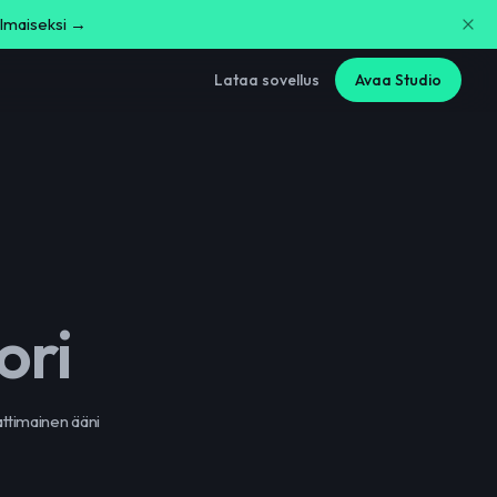
ilmaiseksi →
Lataa sovellus
Avaa Studio
ori
ttimainen ääni