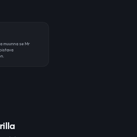
 ja muunna se Mr
oistava
ön.
illa