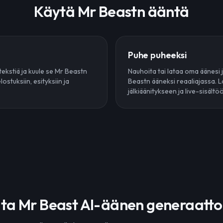
Käytä Mr Beastn ääntä
Puhe puheeksi
tekstiä ja kuule se Mr Beastn
Nauhoita tai lataa oma äänesi
lostuksiin, esityksiin ja
Beastn ääneksi reaaliajassa. L
jälkiäänitykseen ja live-sisältö
ita Mr Beast AI-äänen generaattor