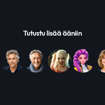
Tutustu lisää ääniin