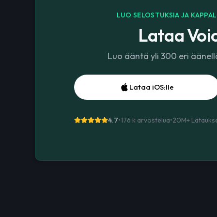
LUO SELOSTUKSIA JA KAPPAL
Lataa Voic
Luo ääntä yli 300 eri äänel
Lataa iOS:lle
4.7
•
176 k arvostelua
•
20M+
Latauks