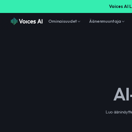
Voices AI L
Ominaisuudet
Äänenmuuntaja
AI
Luo ääninäytt