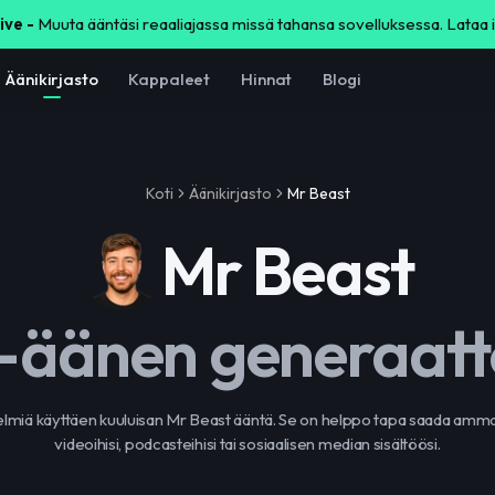
ive -
Muuta ääntäsi reaaliajassa missä tahansa sovelluksessa. Lataa 
Äänikirjasto
Kappaleet
Hinnat
Blogi
Koti
Äänikirjasto
Mr Beast
Mr Beast
-äänen generaatt
elmiä käyttäen kuuluisan Mr Beast ääntä. Se on helppo tapa saada amma
videoihisi, podcasteihisi tai sosiaalisen median sisältöösi.