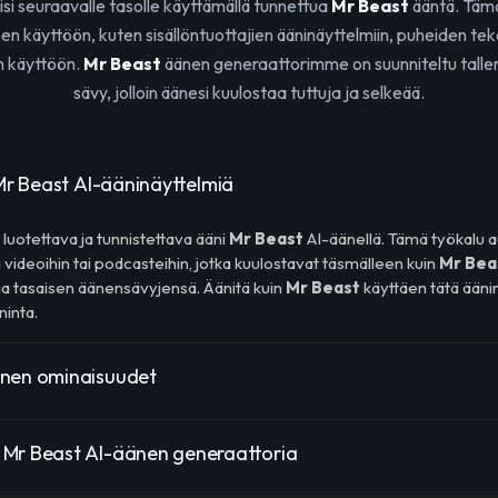
isi seuraavalle tasolle käyttämällä tunnettua
Mr Beast
ääntä. Tämä
n käyttöön, kuten sisällöntuottajien ääninäyttelmiin, puheiden te
n käyttöön.
Mr Beast
äänen generaattorimme on suunniteltu tall
sävy, jolloin äänesi kuulostaa tuttuja ja selkeää.
 Mr Beast AI-ääninäyttelmiä
 luotettava ja tunnistettava ääni
Mr Beast
AI-äänellä. Tämä työkalu a
videoihin tai podcasteihin, jotka kuulostavat täsmälleen kuin
Mr Bea
ja tasaisen äänensävyjensä. Äänitä kuin
Mr Beast
käyttäen tätä ään
ninta.
änen ominaisuudet
 Mr Beast AI-äänen generaattoria