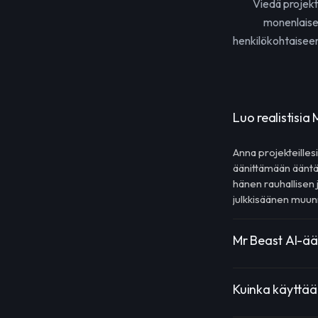
Viedä projekt
monenlaisee
henkilökohtaisee
Luo realistisia
Anna projekteillesi
äänittämään ääntä 
hänen rauhallisen 
julkkisäänen muun
Mr Beast AI-ä
Kuinka käyttää