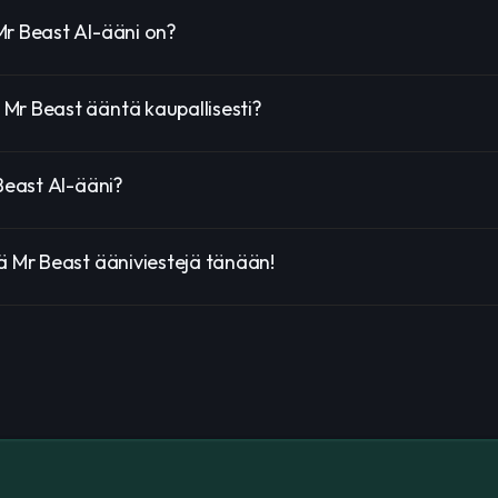
Mr Beast AI-ääni on?
 Mr Beast ääntä kaupallisesti?
 Beast AI-ääni?
ä Mr Beast ääniviestejä tänään!