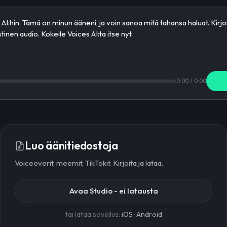
0:00
/
0:00
Luo äänitiedostoja
Voiceoverit, meemit, TikTokit. Kirjoita ja lataa.
Avaa Studio - ei latausta
tai lataa sovellus:
iOS
·
Android