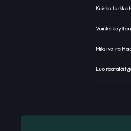
Kuinka tarkka 
Voinko käyttää
Miksi valita He
Luo räätälöityj