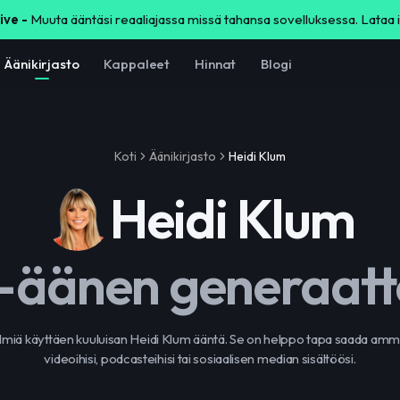
ive -
Muuta ääntäsi reaaliajassa missä tahansa sovelluksessa. Lataa 
Äänikirjasto
Kappaleet
Hinnat
Blogi
Koti
Äänikirjasto
Heidi Klum
Heidi Klum
-äänen generaatt
lmiä käyttäen kuuluisan Heidi Klum ääntä. Se on helppo tapa saada amm
videoihisi, podcasteihisi tai sosiaalisen median sisältöösi.