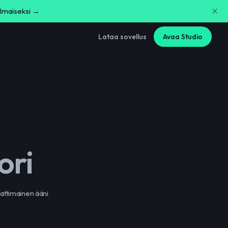
ilmaiseksi →
Lataa sovellus
Avaa Studio
ori
attimainen ääni