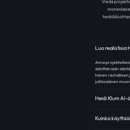
Viedä projekti
monenlaisee
henkilökohtai
Luo realistisia
Anna projekteillesi
äänittämään ääntä 
hänen rauhallisen 
julkkisäänen muun
Heidi Klum AI-
Kuinka käyttää