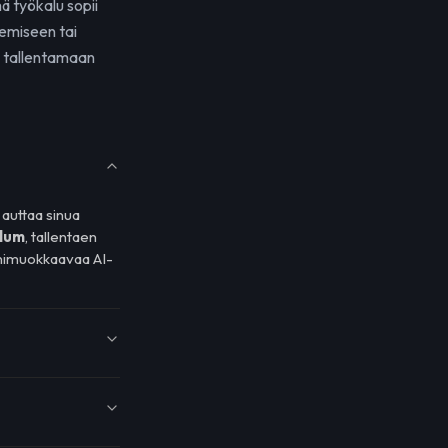
ä työkalu sopii
kemiseen tai
 tallentamaan
 auttaa sinua
Klum
, tallentaen
nimuokkaavaa AI-