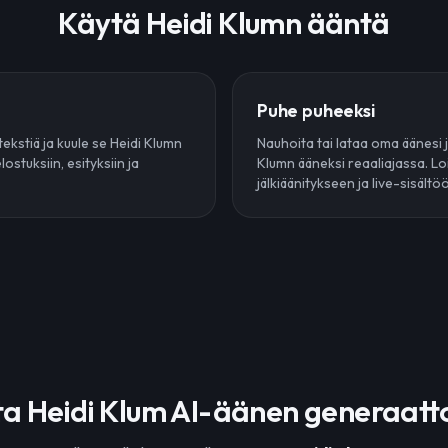
Käytä Heidi Klumn ääntä
Puhe puheeksi
tekstiä ja kuule se Heidi Klumn
Nauhoita tai lataa oma äänesi 
lostuksiin, esityksiin ja
Klumn ääneksi reaaliajassa. Lo
jälkiäänitykseen ja live-sisältö
ta Heidi Klum AI-äänen generaatto