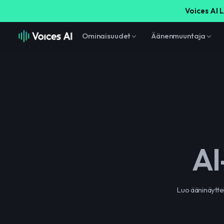
Voices AI L
Ominaisuudet
Äänenmuuntaja
AI
Luo ääninäytte