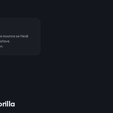
ja muunna se Heidi
istava
ön.
rilla