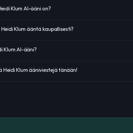
Heidi Klum AI-ääni on?
 Heidi Klum ääntä kaupallisesti?
idi Klum AI-ääni?
ä Heidi Klum ääniviestejä tänään!