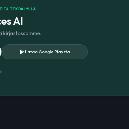
EITA TEKOÄLYLLÄ
es AI
lä kirjastossamme.
Lataa Google Playsta
et