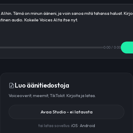
0:00
/
0:00
Luo äänitiedostoja
Voiceoverit, meemit, TikTokit. Kirjoita ja lataa.
Avaa Studio - ei latausta
tai lataa sovellus:
iOS
·
Android