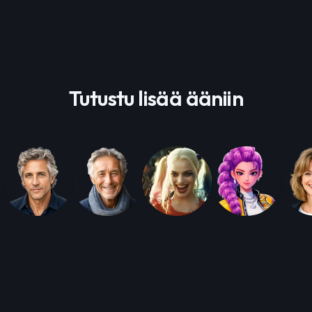
Tutustu lisää ääniin