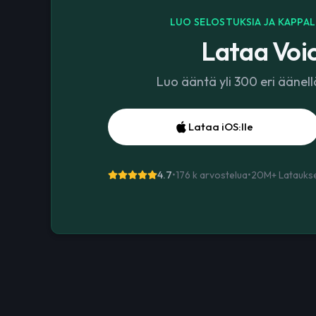
LUO SELOSTUKSIA JA KAPPAL
Lataa Voic
Luo ääntä yli 300 eri äänel
Lataa iOS:lle
4.7
•
176 k arvostelua
•
20M+
Latauks