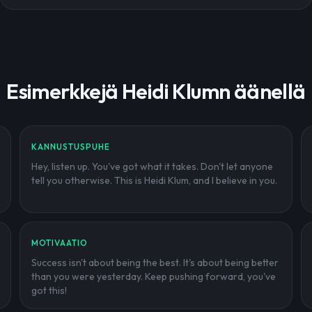
Esimerkkejä Heidi Klumn äänellä
KANNUSTUSPUHE
Hey, listen up. You've got what it takes. Don't let anyone
tell you otherwise. This is Heidi Klum, and I believe in you.
MOTIVAATIO
Success isn't about being the best. It's about being better
than you were yesterday. Keep pushing forward, you've
got this!