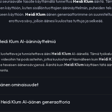
si seuraavalle tasolle käyttämällä tunnettua
Heidi Klum
ääntä. Täm
n käyttöön, kuten sisällöntuottajien ääninäyttelmiin, puheiden te
seen käyttöön.
Heidi Klum
äänen generaattorimme on suunniteltu
erottuva sävy, jolloin äänesi kuulostaa tuttuja ja selkeää.
 Heidi Klum AI-ääninäyttelmiä
 luotettava ja tunnistettava ääni
Heidi Klum
AI-äänellä. Tämä työkalu
videoihin tai podcasteihin, jotka kuulostavat täsmälleen kuin
Heidi 
ja tasaisen äänensävyjensä. Äänitä kuin
Heidi Klum
käyttäen tätä ää
ninta.
äänen ominaisuudet
 Heidi Klum AI-äänen generaattoria