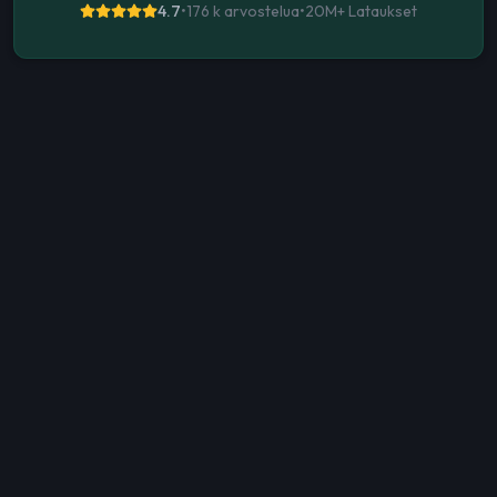
4.7
•
176 k arvostelua
•
20M+
Lataukset