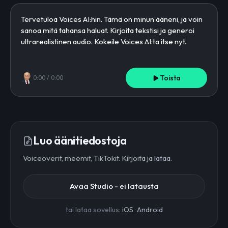
Toista
0:00
/
0:00
Luo äänitiedostoja
Voiceoverit, meemit, TikTokit. Kirjoita ja lataa.
Avaa Studio - ei latausta
tai lataa sovellus:
iOS
·
Android