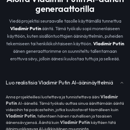
generaattorilla
Viedä projektisi seuraavalle tasolle käyttämällä tunnettua
Vladimir Putin
ääntä. Tämä työkalu sopii monenlaiseen
käyttöön, kuten sisällöntuottajien ääninäyttelmiin, puheiden
tekemiseen tai henkilökohtaiseen käyttöön.
Vladimir Putin
äänen generaattorimme on suunniteltu tallentamaan
erottuva sävy, jolloin äänesi kuulostaa tuttuja ja selkeää.
Luo realistisia Vladimir Putin AI-ääninäyttelmiä
Anna projekteillesi luotettava ja tunnistettava ääni
Vladimir
Putin
AI-äänellä. Tämä työkalu auttaa sinua äänittämään ääntä
videoihin tai podcasteihin, jotka kuulostavat täsmälleen kuin
Vladimir Putin
, tallentaen hänen rauhallisen ja tasaisen
äänensävyjensä. Äänitä kuin
Vladimir Putin
käyttäen tätä
äänimuokkaavaa AI-julkkisäänen muunninta.