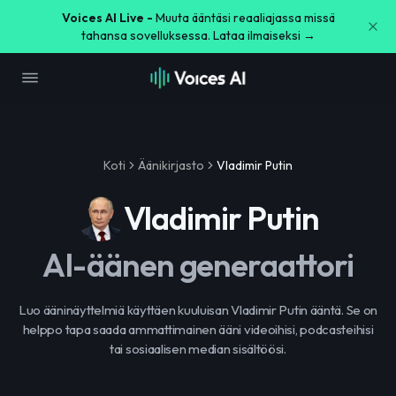
Voices AI Live -
Muuta ääntäsi reaaliajassa missä
tahansa sovelluksessa. Lataa ilmaiseksi →
Koti
Äänikirjasto
Vladimir Putin
Vladimir Putin
AI-äänen generaattori
Luo ääninäyttelmiä käyttäen kuuluisan Vladimir Putin ääntä. Se on
helppo tapa saada ammattimainen ääni videoihisi, podcasteihisi
tai sosiaalisen median sisältöösi.