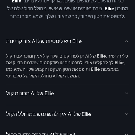
. כלי זה מושלם לשימושים שונים, כגון קריינות ליוצרים,
Ellie
מתוכנן
Ellie
יצירת נאומים או שימוש אישי. מחולל הקול שלנו של
לתפוס את הטון הייחודי, כך שהאודיו שלך יישמע מוכר וברור.
צור קריינות AI ריאליסטיות של Ellie
. כלי זה עוזר
Ellie
תן לפרויקטים שלך קול אמין ומוכר עם הקול AI של
,
Ellie
לך להקליט אודיו לסרטונים או פודקסטים שמדמה בדיוק את
באמצעות
Ellie
ותופס את הטון השקט והקבוע שלו. השמע כמו
מחולל הקול של סלבריטי AI המשנה קול.
תכונות קול AI של Ellie
איך להשתמש במחולל הקול AI של Ellie
עד כמה מדויק הקול AI של Ellie?