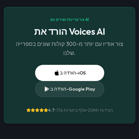
צור קריינות ושירים עם AI
הורד את Voices AI
צור אודיו עם יותר מ-300 קולות שונים בספרייה
שלנו.
הורדה ב-iOS
הורדה ב-Google Play
הורדות
20M+
•
176 אלף ביקורות
•
4.7