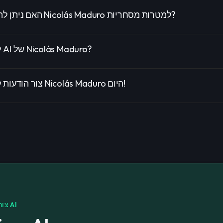
האם ניתן להשתמש בקול של Nicolás Maduro למטרות מסחריות?
למה לבחור בקול AI של Nicolás Maduro?
צור הודעות קול מותאמות של Nicolás Maduro היום!
צור קריינות ושירים עם AI