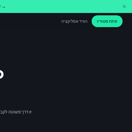
שנו את הקול שלכם בזמן אמת בכל אפליקציה. הורידו בחינם →
פתח סטודיו
הורד אפליקציה
o