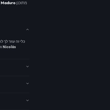
מתוכנן
s Maduro
Nicolás
, ותופס את הטון השקט והקבוע שלו. השמע כמו