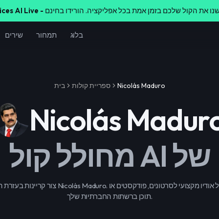
ices AI Live -
בלוג
תמחור
שירים
Nicolás Maduro
ספריית קולות
בית
Nicolás Madur
מחולל קול AI של
צור קריינות בעזרת הקול המפורסם של Nicolás Maduro. זו 
תוכן ברשתות החברתיות שלך.