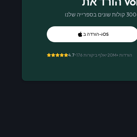
Voice
הורדה ב-iOS
הורדות
20M+
•
176 אלף ביקורות
•
4.7