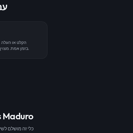
השתמש בקול של 
הקלט או העלה א
Nicolás Maduro בזמן אמת. מצוין לדיבוב ותוכן חי.
התחל להשתמש במחולל הקול 