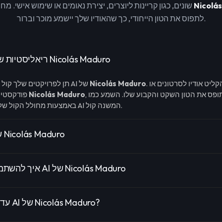
Nicolá
שונים, כגון קריינות ליוצרים, יצירת נאומים או שימוש אישי. מחולל הקול שלנו של
לתפוס את הטון הייחודי, כך שהאודיו שלך יישמע מוכר וברור.
צור קריינות AI ריאליסטיות של Nicolás Maduro
. כלי זה עוזר לך להקליט אודיו לסרטונים או
Nicolás Maduro
תן לפרויקטים שלך קול אמין ומוכר עם הקול AI של
Nicolás Maduro
פודקסטים שמדמה בדיוק את
באמצעות מחולל הקול של סלבריטי AI המשנה קול.
תכונות קול AI של Nicolás Maduro
איך להשתמש במחולל הקול AI של Nicolás Maduro
עד כמה מדויק הקול AI של Nicolás Maduro?