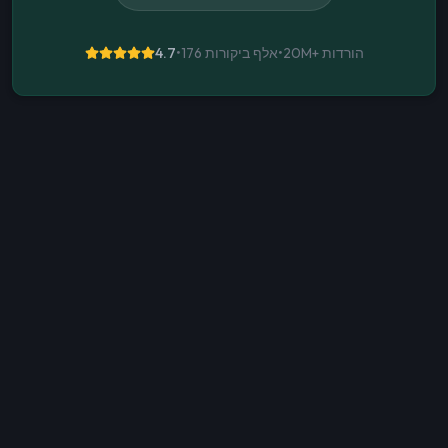
הורדות
20M+
•
176 אלף ביקורות
•
4.7