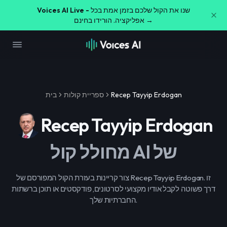
שנו את הקול שלכם בזמן אמת בכל
Voices AI Live -
אפליקציה. הורידו בחינם →
Recep Tayyip Erdogan
ספריית קולות
בית
Recep Tayyip Erdogan
מחולל קול AI של
צור קריינות בעזרת הקול המפורסם של Recep Tayyip Erdogan. זו
דרך פשוטה לקבל אודיו מקצועי לסרטונים, פודקסטים או תוכן ברשתות
החברתיות שלך.