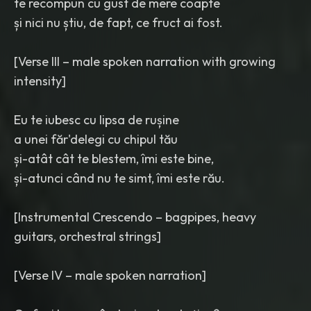
te recompun cu gust de mere coapte
și nici nu știu, de fapt, ce fruct ai fost.
[Verse III – male spoken narration with growing
intensity]
Eu te iubesc cu lipsa de rușine
a unei făr'delegi cu chipul tău
și-atât cât te blestem, îmi este bine,
și-atunci când nu te simt, îmi este rău.
[Instrumental Crescendo – bagpipes, heavy
guitars, orchestral strings]
[Verse IV – male spoken narration]