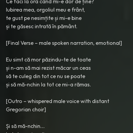
Ce faci la ora când mi-e dor de ține?
Iubirea mea, orgoliul meu e frânt,
te gust pe nesimțite și mi-e bine
și te găsesc intrată în pământ.
[Final Verse – male spoken narration, emotional]
Eu simt că mor păzindu-te de toate
și n-am să mai rezist măcar un ceas
să te culeg din tot ce nu se poate
și să mă-nchin la tot ce mi-a rămas.
[Outro – whispered male voice with distant
Gregorian choir]
Și să mă-nchin...