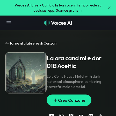
Voices AI Live -
Cambia la tua voce in tempo reale su
qualsiasi app. Scarica gratis →
Torna alla Libreria di Canzoni
La ora cand mi e dor
01B Aceltic
Epic Celtic Heavy Metal with dark
historical atmosphere
,
combining
powerful melodic metal
instrumentation with ancient
Gregorian chant choirs and mystical
Crea Canzone
Celtic elements. Deep male spoken
narration alternates with emotional
female spoken passages
,
never sung
,