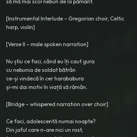
să mă mai scol nebun de la pământ.
[Instrumental Interlude – Gregorian choir, Celtic
harp, violin]
[Verse II – male spoken narration]
Nu știu ce faci, când eu îți caut gura
cu nebunia de soldat bătrân
ce-și vindecă în cer harababura
și-mi dai motiv în viață să rămân.
[Bridge – whispered narration over choir]
Ce faci, adolescentă numai noapte?
Din jaful care n-are nici un rost,