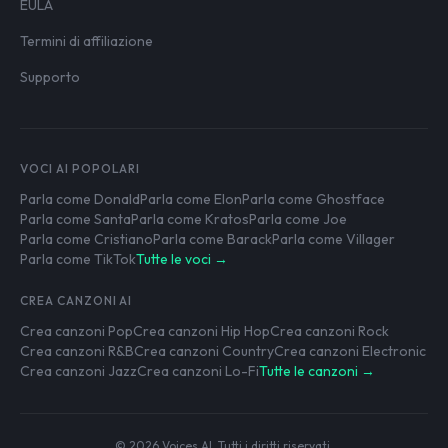
EULA
Termini di affiliazione
Supporto
VOCI AI POPOLARI
Parla come Donald
Parla come Elon
Parla come Ghostface
Parla come Santa
Parla come Kratos
Parla come Joe
Parla come Cristiano
Parla come Barack
Parla come Villager
Parla come TikTok
Tutte le voci →
CREA CANZONI AI
Crea canzoni Pop
Crea canzoni Hip Hop
Crea canzoni Rock
Crea canzoni R&B
Crea canzoni Country
Crea canzoni Electronic
Crea canzoni Jazz
Crea canzoni Lo-Fi
Tutte le canzoni →
© 2026 Voices AI. Tutti i diritti riservati.