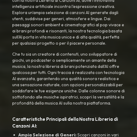
con la nostra Libreria di Canzoni AI, dove l'innovativa
intelligenza artificiale incontra l'espressione creativa.
Esplora un'ampia selezione di canzoni AI generate dagli
utenti, suddivise per generi, atmosfere e lingue. Dai
paesaggi sonori ambient e cinematografici al pop vivace e
ai brani profondi e risonanti, la nostra tecnologia basata
sull'AI porta in vita musica unica e di alta qualità, perfetta
per qualsiasi progetto o per il piacere personale.
Che tu sia un creatore di contenuti, uno sviluppatore di
giochi, un podcaster o semplicemente un amante della
musica, la nostra libreria di brani potenziata dall'AI offre
qualcosa per tutti. Ogni traccia è realizzata con tecnologia
AI avanzata, garantendo una qualità sonora realistica e
una sensazione naturale, con opzioni personalizzabili per
soddisfare le tue esigenze uniche. Dalle colonne sonore di
sottofondo alle musiche ispiratrici, scopri la versatilità e la
profondità della musica AI sulla nostra piattaforma.
Caratteristiche Principali della Nostra Libreria di
Canzoni AI:
Ampia Selezione di Generi:
Scopri canzoni in vari