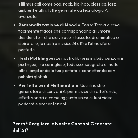
stili musicali come pop, rock, hip‑hop, classica, jazz,
ambient e altri, tutte generate da tecnologia AI
avanzata.
Personalizzazione di Mood e Tono:
Trova o crea
facilmente tracce che corrispondono all'umore
desiderato - che sia vivace, rilassato, drammatico o
ispiratore, la nostra musica AI offre l'atmosfera
perfetta.
Testi Multilingue:
La nostra libreria include canzoni in
più lingue, tra cui inglese, tedesco, spagnolo e molte
altre, ampliando la tua portata e connettendo con
pubblici globali.
Perfetto per il Multimediale:
Usa il nostro
generatore di canzoni AI per musica di sottofondo,
effetti sonori o come aggiunta unica ai tuoi video,
podcast e presentazioni.
Perché Scegliere le Nostre Canzoni Generate
dall'AI?