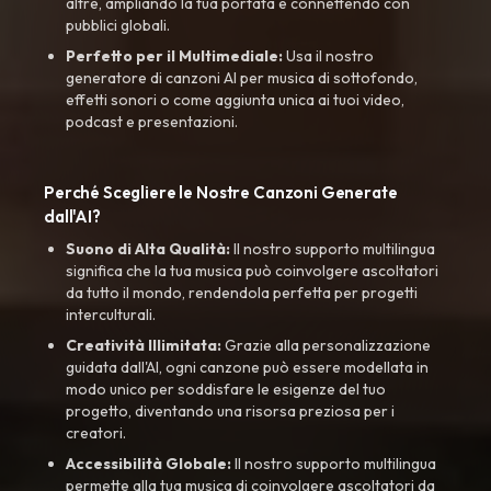
altre, ampliando la tua portata e connettendo con
pubblici globali.
Perfetto per il Multimediale:
Usa il nostro
generatore di canzoni AI per musica di sottofondo,
effetti sonori o come aggiunta unica ai tuoi video,
podcast e presentazioni.
Perché Scegliere le Nostre Canzoni Generate
dall'AI?
Suono di Alta Qualità:
Il nostro supporto multilingua
significa che la tua musica può coinvolgere ascoltatori
da tutto il mondo, rendendola perfetta per progetti
interculturali.
Creatività Illimitata:
Grazie alla personalizzazione
guidata dall'AI, ogni canzone può essere modellata in
modo unico per soddisfare le esigenze del tuo
progetto, diventando una risorsa preziosa per i
creatori.
Accessibilità Globale:
Il nostro supporto multilingua
permette alla tua musica di coinvolgere ascoltatori da