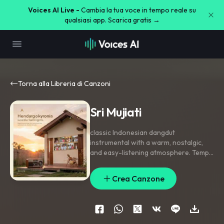
Voices AI Live -
Cambia la tua voce in tempo reale su
qualsiasi app. Scarica gratis →
Torna alla Libreria di Canzoni
Sri Mujiati
classic Indonesian dangdut
instrumental with a warm
,
nostalgic
,
and easy-listening atmosphere. Tempo
around 88–96 BPM
,
smooth and
catchy
,
making listeners naturally sway
Crea Canzone
and sing along. Feature authentic
dangdut kendang as the main groove
,
combined with melodic rhythm guitar
,
bass
,
soft electric guitar fills
,
accordion
,
flute
,
and tasteful keyboard