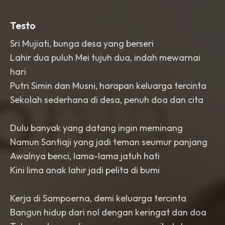
strings. The melody should be simple
,
memorable
,
and emotional
,
carrying
Testo
the feeling of a life journey from a
humble village to family success. Use a
Sri Mujiati, bunga desa yang berseri
classic 1980s–1990s Indonesian
Lahir dua puluh Mei tujuh dua, indah mewarnai
dangdut style with elegant
arrangements
,
avoiding modern EDM
hari
or heavy electronic sounds. Include a
Putri Simin dan Musni, harapan keluarga tercinta
gentle intro
,
uplifting verses
,
a
Sekolah sederhana di desa, penuh doa dan cita
memorable chorus section
,
a melodic
instrumental bridge with flute and
guitar
,
and a warm
,
satisfying ending.
Dulu banyak yang datang ingin meminang
The overall mood should be
heartwarming
,
optimistic
,
family-
Namun Santiaji yang jadi teman seumur panjang
oriented
,
nostalgic
,
and celebratory
,
Awalnya benci, lama-lama jatuh hati
with a timeless kampung Indonesia vibe
Kini lima anak lahir jadi pelita di bumi
that is pleasant for all ages.
Kerja di Sampoerna, demi keluarga tercinta
Bangun hidup dari nol dengan keringat dan doa