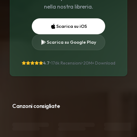
nella nostra libreria.
Scarica su iOS
Scarica su Google Play
4.7
•
176k Recensioni
•
20M+
Download
Canzoni consigliate