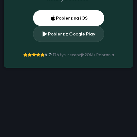
Pobierz na iOS
Pobierz z Google Play
4.7
•
176 tys. recenzji
•
20M+
Pobrania