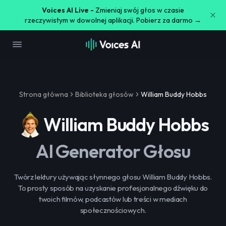
Voices AI Live -
Zmieniaj swój głos w czasie
rzeczywistym w dowolnej aplikacji. Pobierz za darmo →
Strona główna
Biblioteka głosów
William Buddy Hobbs
William Buddy Hobbs
AI Generator Głosu
Twórz lektury używając słynnego głosu William Buddy Hobbs.
To prosty sposób na uzyskanie profesjonalnego dźwięku do
twoich filmów, podcastów lub treści w mediach
społecznościowych.