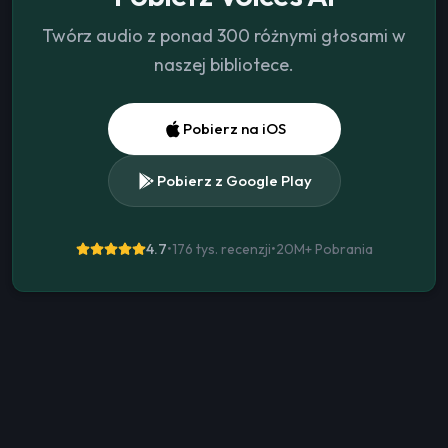
Twórz audio z ponad 300 różnymi głosami w
naszej bibliotece.
Pobierz na iOS
Pobierz z Google Play
4.7
•
176 tys. recenzji
•
20M+
Pobrania