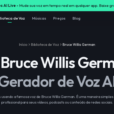
s AI Live -
Mude sua voz em tempo real em qualquer app. Baixe gr
lioteca de Voz
Músicas
Preços
Blog
Início
Biblioteca de Voz
Bruce Willis German
Bruce Willis Ger
Gerador de Voz A
s usando a famosa voz de Bruce Willis German. É uma maneira simples 
profissional para seus vídeos, podcasts ou conteúdo de redes sociais.