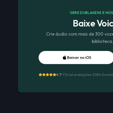
GERE DUBLAGENS E MÚS
Baixe Voic
Crie áudio com mais de 300 voz
biblioteca
Baixar no iOS
4.7
•
176 mil avaliações
•
20M+
Downl