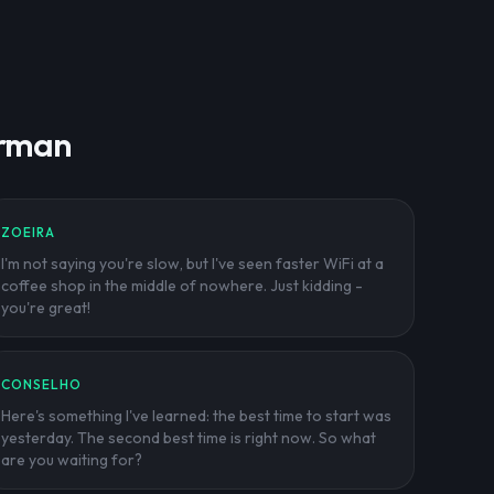
erman
ZOEIRA
I'm not saying you're slow, but I've seen faster WiFi at a
coffee shop in the middle of nowhere. Just kidding -
you're great!
CONSELHO
Here's something I've learned: the best time to start was
yesterday. The second best time is right now. So what
are you waiting for?