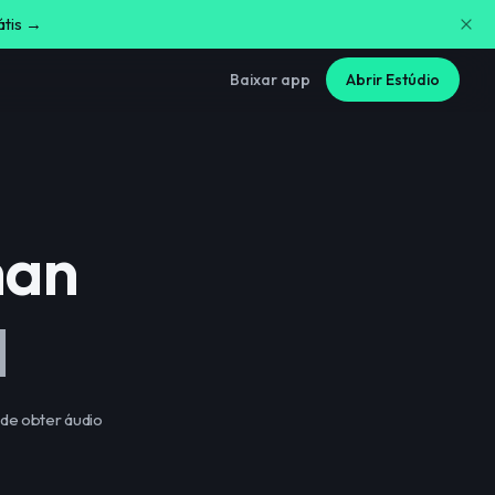
átis →
Baixar app
Abrir Estúdio
man
I
de obter áudio