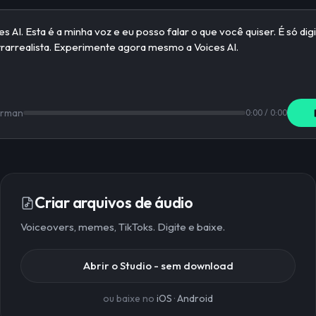
erman
0:00
/
0:00
Criar arquivos de áudio
Voiceovers, memes, TikToks. Digite e baixe.
Abrir o Studio - sem download
ou baixe no
iOS
·
Android