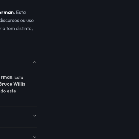
German
. Esta
discursos ou uso
 o tom distinto,
German
. Esta
Bruce Willis
do este