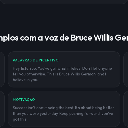
plos com a voz de Bruce Willis G
PALAVRAS DE INCENTIVO
Hey, listen up. You've got what it takes. Don't let anyone
tell you otherwise. This is Bruce Willis German, and I
believe in you.
MOTIVAÇÃO
Success isn't about being the best. It's about being better
than you were yesterday. Keep pushing forward, you've
got this!