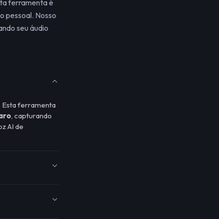
sta ferramenta é
so pessoal. Nosso
nando seu áudio
. Esta ferramenta
aro
, capturando
z AI de