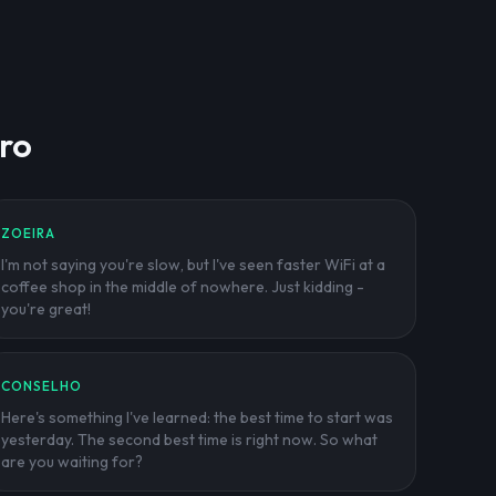
aro
ZOEIRA
I'm not saying you're slow, but I've seen faster WiFi at a
coffee shop in the middle of nowhere. Just kidding -
you're great!
CONSELHO
Here's something I've learned: the best time to start was
yesterday. The second best time is right now. So what
are you waiting for?