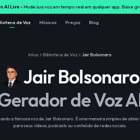
s AI Live -
Mude sua voz em tempo real em qualquer app. Baixe gr
lioteca de Voz
Músicas
Preços
Blog
Início
Biblioteca de Voz
Jair Bolsonaro
Jair Bolsonaro
Gerador de Voz A
ando a famosa voz de Jair Bolsonaro. É uma maneira simples de obter 
para seus vídeos, podcasts ou conteúdo de redes sociais.