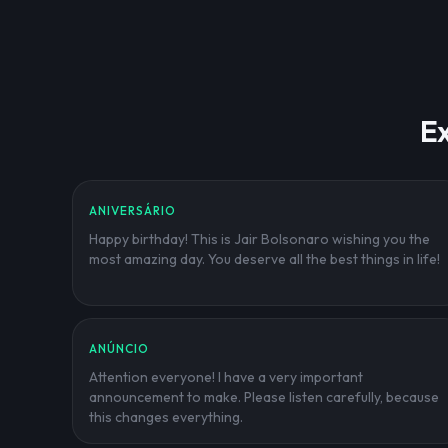
Ex
ANIVERSÁRIO
Happy birthday! This is Jair Bolsonaro wishing you the
most amazing day. You deserve all the best things in life!
ANÚNCIO
Attention everyone! I have a very important
announcement to make. Please listen carefully, because
this changes everything.