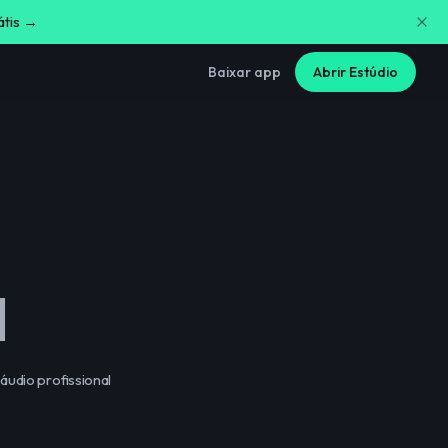
átis →
Baixar app
Abrir Estúdio
I
áudio profissional