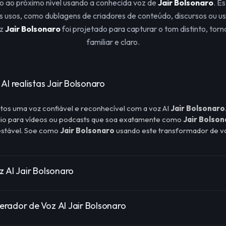
o ao próximo nível usando a conhecida voz de
Jair Bolsonaro
. E
s usos, como dublagens de criadores de conteúdo, discursos ou u
oz
Jair Bolsonaro
foi projetado para capturar o tom distinto, tor
familiar e claro.
AI realistas Jair Bolsonaro
tos uma voz confiável e reconhecível com a voz AI
Jair Bolsonaro
udio para vídeos ou podcasts que soa exatamente como
Jair Bolson
estável. Soe como
Jair Bolsonaro
usando este transformador de vo
z AI Jair Bolsonaro
rador de Voz AI Jair Bolsonaro