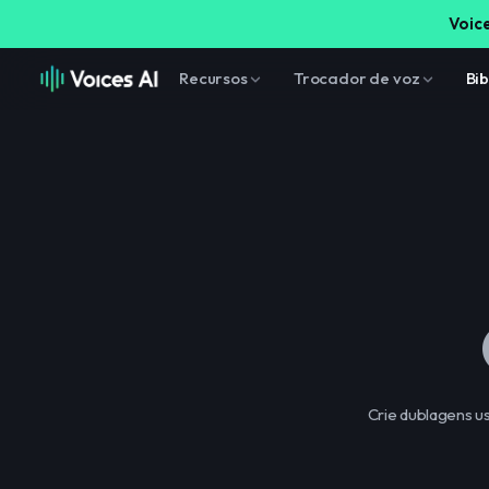
Voice
Recursos
Trocador de voz
Bib
Crie dublagens us