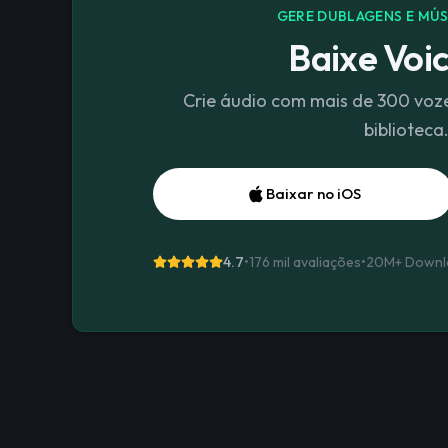
GERE DUBLAGENS E MÚS
Baixe Voic
Crie áudio com mais de 300 voz
biblioteca
Baixar no iOS
4.7
•
176 mil avaliações
•
20M+
Downl