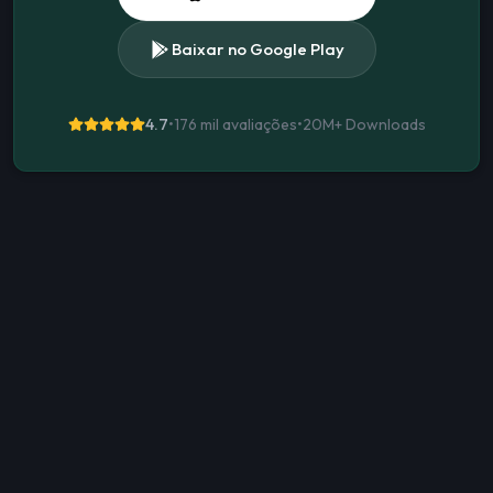
Baixar no Google Play
4.7
•
176 mil avaliações
•
20M+
Downloads