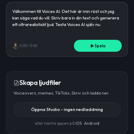
Spela
0:00
/
0:00
Skapa ljudfiler
Voiceovers, memes, TikToks. Skriv och ladda ner.
Öppna Studio - ingen nedladdning
eller hämta appen på
iOS
·
Android