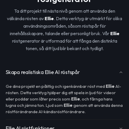
Ta ditt projekt till nästa nivå genom att använda den
välkända rösten av
Ellie
. Detta verktyg är utmärkt för olika
användningsområden, såsom röstspår för
innehållsskapare, talande eller personligt bruk. Vår
Ellie
röstgenerator är utformad för att fånga den distinkta
tonen, så ditt ljud blir bekant och tydligt.
Skapa realistiska Ellie AI röstspår
Ge dina projekt en pålitlig och igenkännbar röst med
Ellie
AI-
rösten. Detta verktyg hjälper dig att spela in ljud för videor
eller poddar som låter precis som
Ellie
, och fårnga hans
lugna och jämna ton. Ljud som
Ellie
genom att använda denna
röstförändrande AI‑kändisröstförändrare.
Ellie AI röstfunktioner