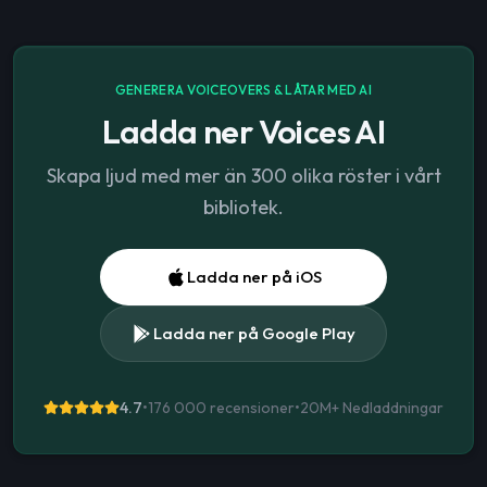
GENERERA VOICEOVERS & LÅTAR MED AI
Ladda ner Voices AI
Skapa ljud med mer än 300 olika röster i vårt
bibliotek.
Ladda ner på iOS
Ladda ner på Google Play
4.7
•
176 000 recensioner
•
20M+
Nedladdningar