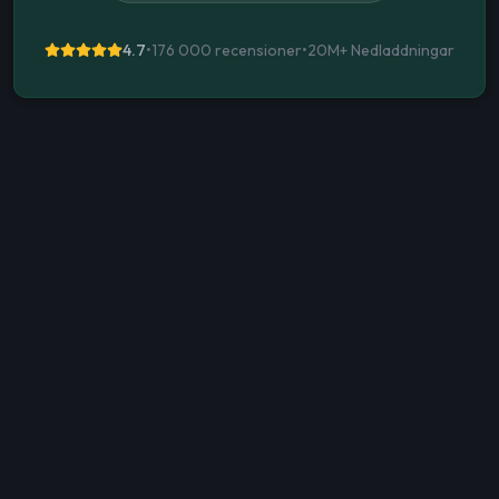
4.7
•
176 000 recensioner
•
20M+
Nedladdningar