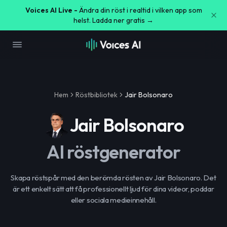
Voices AI Live -
Ändra din röst i realtid i vilken app som
helst. Ladda ner gratis →
Hem
Röstbibliotek
Jair Bolsonaro
Jair Bolsonaro
AI röstgenerator
Skapa röstspår med den berömda rösten av Jair Bolsonaro. Det
är ett enkelt sätt att få professionellt ljud för dina videor, poddar
eller sociala medieinnehåll.