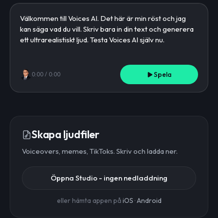
Spela
0:00
/
0:00
Skapa ljudfiler
Voiceovers, memes, TikToks. Skriv och ladda ner.
Öppna Studio - ingen nedladdning
eller hämta appen på
iOS
·
Android