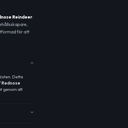
dnose Reindeer
.
ehållsskapare,
tformad för att
östen. Detta
f Rednose
r
genom att