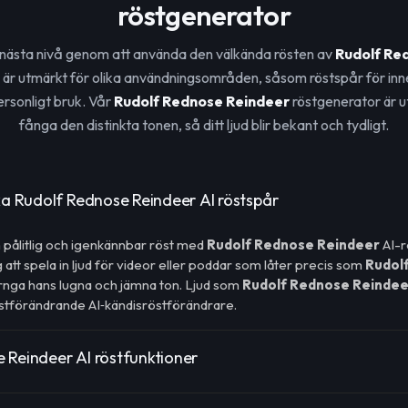
röstgenerator
ill nästa nivå genom att använda den välkända rösten av
Rudolf Re
 är utmärkt för olika användningsområden, såsom röstspår för inn
ersonligt bruk. Vår
Rudolf Rednose Reindeer
röstgenerator är u
fånga den distinkta tonen, så ditt ljud blir bekant och tydligt.
ska Rudolf Rednose Reindeer AI röstspår
n pålitlig och igenkännbar röst med
Rudolf Rednose Reindeer
AI-r
g att spela in ljud för videor eller poddar som låter precis som
Rudol
årnga hans lugna och jämna ton. Ljud som
Rudolf Rednose Reindee
tförändrande AI‑kändisröstförändrare.
 Reindeer AI röstfunktioner