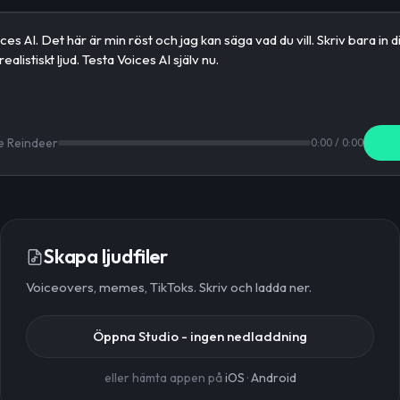
e Reindeer
0:00
/
0:00
Skapa ljudfiler
Voiceovers, memes, TikToks. Skriv och ladda ner.
Öppna Studio - ingen nedladdning
eller hämta appen på
iOS
·
Android