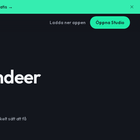
ratis →
Ladda ner appen
Öppna Studio
ndeer
t sätt att få