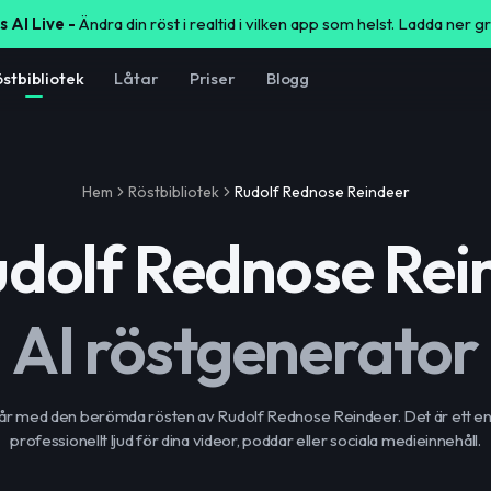
s AI Live -
Ändra din röst i realtid i vilken app som helst. Ladda ner g
stbibliotek
Låtar
Priser
Blogg
Hem
Röstbibliotek
Rudolf Rednose Reindeer
dolf Rednose Rei
AI röstgenerator
år med den berömda rösten av Rudolf Rednose Reindeer. Det är ett enkel
professionellt ljud för dina videor, poddar eller sociala medieinnehåll.