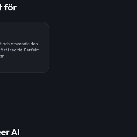
 för
öst och omvandla den
öst i realtid. Perfekt
ar.
er AI