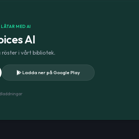
LÅTAR MED AI
ices AI
öster i vårt bibliotek.
Ladda ner på Google Play
dladdningar