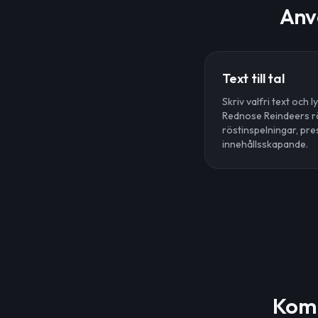
Anv
Text till tal
Skriv valfri text och
Rednose Reindeers rö
röstinspelningar, pr
innehållsskapande.
Kom 