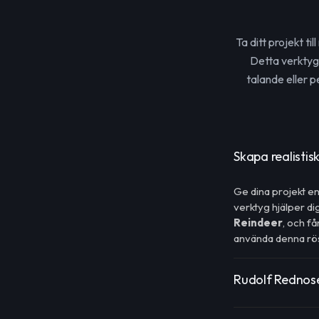
Ta ditt projekt t
Detta verktyg
talande eller p
Skapa realisti
Ge dina projekt e
verktyg hjälper di
Reindeer
, och f
använda denna rös
Rudolf Rednose