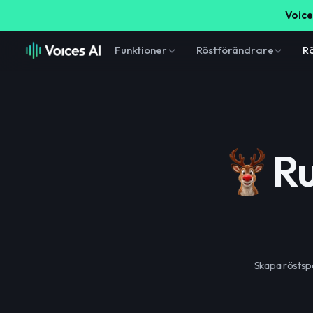
Voice
Funktioner
Röstförändrare
Rö
Ru
Skapa röstsp