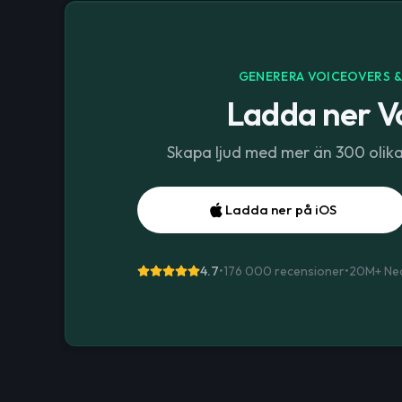
GENERERA VOICEOVERS & 
Ladda ner Vo
Skapa ljud med mer än 300 olika r
Ladda ner på iOS
4.7
•
176 000 recensioner
•
20M+
Ne