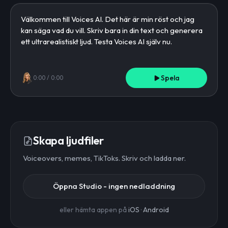
Spela
0:00
/
0:00
Skapa ljudfiler
Voiceovers, memes, TikToks. Skriv och ladda ner.
Öppna Studio - ingen nedladdning
eller hämta appen på
iOS
·
Android