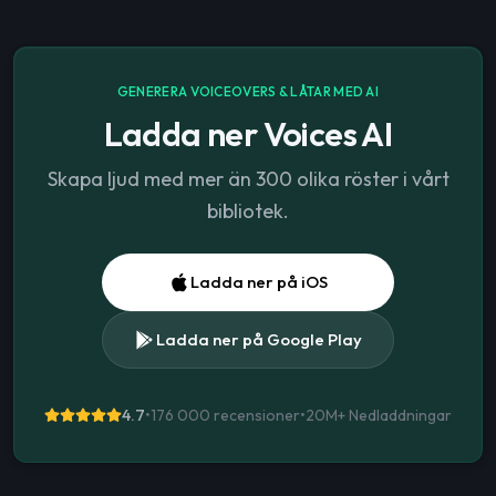
GENERERA VOICEOVERS & LÅTAR MED AI
Ladda ner Voices AI
Skapa ljud med mer än 300 olika röster i vårt
bibliotek.
Ladda ner på iOS
Ladda ner på Google Play
4.7
•
176 000 recensioner
•
20M+
Nedladdningar