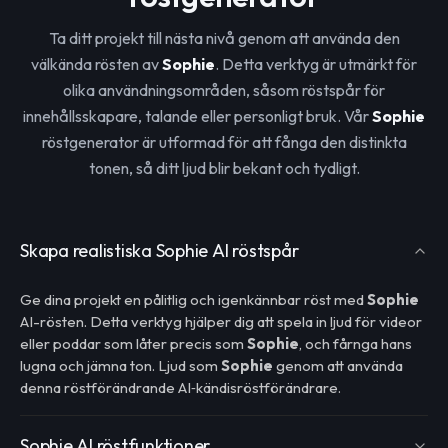
Ta ditt projekt till nästa nivå genom att använda den
välkända rösten av
Sophie
. Detta verktyg är utmärkt för
olika användningsområden, såsom röstspår för
innehållsskapare, talande eller personligt bruk. Vår
Sophie
röstgenerator är utformad för att fånga den distinkta
tonen, så ditt ljud blir bekant och tydligt.
Skapa realistiska Sophie AI röstspår
Ge dina projekt en pålitlig och igenkännbar röst med
Sophie
AI-rösten. Detta verktyg hjälper dig att spela in ljud för videor
eller poddar som låter precis som
Sophie
, och fårnga hans
lugna och jämna ton. Ljud som
Sophie
genom att använda
denna röstförändrande AI‑kändisröstförändrare.
Sophie AI röstfunktioner