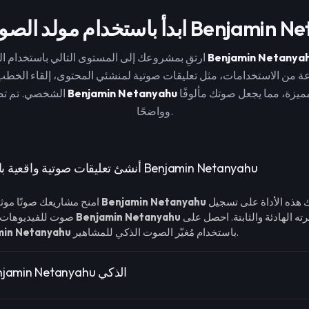
الصوت الذكي Benjamin Netanyahu
Benjamin Netanya
ارتقِ بمشروعك إلى المستوى التالي باستخدام الصوت المعروف لـ
 من الاستخدامات، مثل تعليقات صوتية لمنشئي المحتوى، إلقاء الخطب،
لالتقاط النغمة المميزة، مما يجعل صوتك مألوفًا
Benjamin Netanyahu
الشخصي. تم تصميم مولد صوت
وواضحًا.
أنشئ تعليقات صوتية واقعية بالذكاء الاصطناعي Benjamin Netanyahu
الذكي. تساعدك هذه الأداة على تسجيل
Benjamin Netanyahu
امنح مشاريعك صوتًا موثوقًا ومميزًا مع صوت
تمامًا، مع التقاط نبرته الهادئة والثابتة. احصل على
Benjamin Netanyahu
صوت للفيديوهات أو البودكاست يشبه
باستخدام مُغيّر الصوت الذكي للمشاهير.
min Netanyahu
ميزات صوت Benjamin Netanyahu الذكي