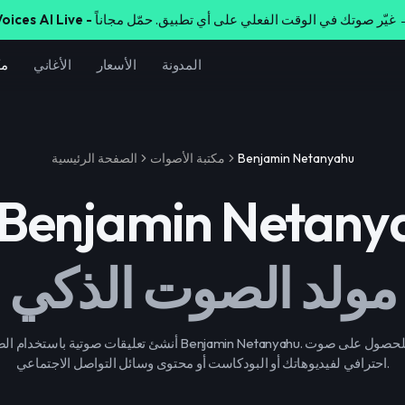
لي على أي تطبيق. حمّل مجاناً →
oices AI Live -
المدونة
الأسعار
الأغاني
مك
Benjamin Netanyahu
مكتبة الأصوات
الصفحة الرئيسية
Benjamin Netany
مولد الصوت الذكي
أنشئ تعليقات صوتية باستخدام الصوت الشهيرة لـ Benjamin Netanyahu
احترافي لفيديوهاتك أو البودكاست أو محتوى وسائل التواصل الاجتماعي.