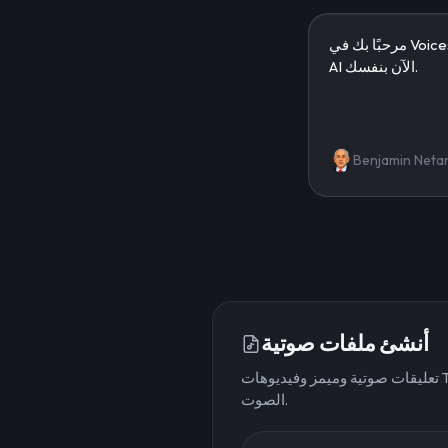
Benjamin Neta
أنشئ ملفات صوتية
تعليقات صوتية وميمز وفيديوهات TikTok. اكتب النص ونزّل
الصوت.