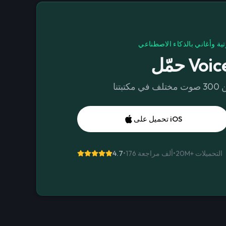
تية وأغاني بالذكاء الاصطناعي
Voices 
تحميل على iOS
التحميلات
20M+
•
176 ألف مراجعة
•
4.7