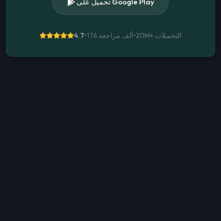
تحميل على Google Play
التحميلات
20M+
•
176 ألف مراجعة
•
4.7