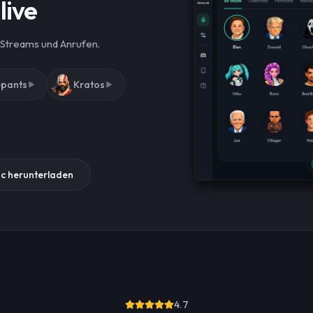
live
 Streams und Anrufen.
pants
Kratos
c herunterladen
4.7