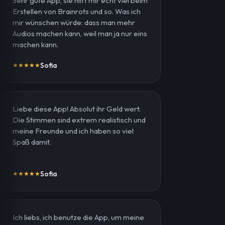
Sehr gute App, sie hilft mir echt viel beim
Erstellen von Brainrots und so. Was ich
mir wünschen würde: dass man mehr
Audios machen kann, weil man ja nur eins
machen kann.
Sofia
★
★
★
★
★
Liebe diese App! Absolut ihr Geld wert.
Die Stimmen sind extrem realistisch und
meine Freunde und ich haben so viel
Spaß damit.
Sofia
★
★
★
★
★
Ich liebs, ich benutze die App, um meine