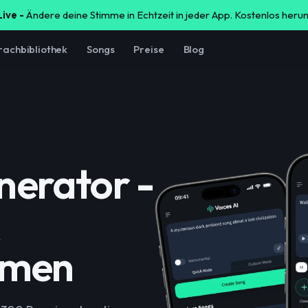
Live -
Ändere deine Stimme in Echtzeit in jeder App. Kostenlos heru
rachbibliothek
Songs
Preise
Blog
erator -
mmen