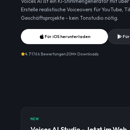
Voices AI ist ein KI-Stimmengenerator mit üb
Erstelle realistische Voiceovers für YouTube,
Geschäftsprojekte - kein Tonstudio nötig.
Für iOS herunterladen
Für
4.7
·
176 k Bewertungen
·
20M+
Downloads
NEW
Voices AI Studio - Jetzt im Web