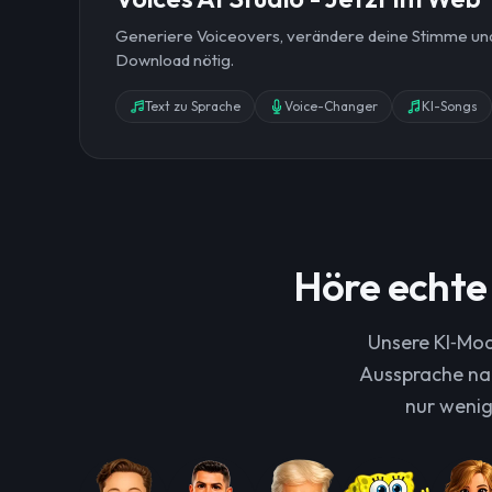
Generiere Voiceovers, verändere deine Stimme und e
Download nötig.
Text zu Sprache
Voice-Changer
KI-Songs
Höre echte
Unsere KI‑Mod
Aussprache nac
nur wenig