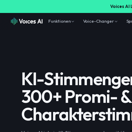
Voices AI 
Funktionen
Voice-Changer
Sp
KI-Stimmengen
300+ Promi- &
Charaktersti