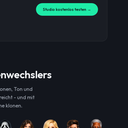
Studio kostenlos testen →
enwechslers
ionen, Ton und
eicht - und mit
me klonen.