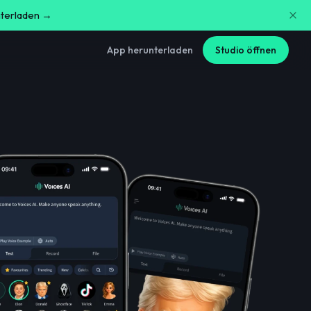
nterladen →
App herunterladen
Studio öffnen