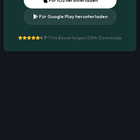
Für iOS herunterladen
Für Google Play herunterladen
4.7
•
176 k Bewertungen
•
20M+
Downloads