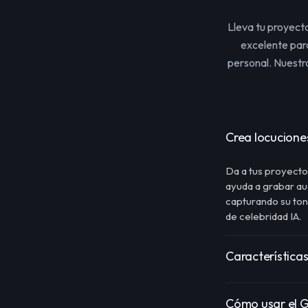
Lleva tu proyecto
excelente para
personal. Nuest
Crea locucione
Da a tus proyecto
ayuda a grabar a
capturando su to
de celebridad IA.
Característica
Cómo usar el 