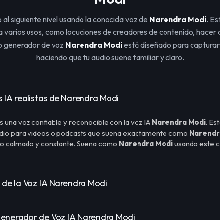
 al siguiente nivel usando la conocida voz de
Narendra Modi
. Es
 varios usos, como locuciones de creadores de contenido, hacer d
ro generador de voz
Narendra Modi
está diseñado para capturar e
haciendo que tu audio suene familiar y claro.
s IA realistas de Narendra Modi
s una voz confiable y reconocible con la voz IA
Narendra Modi
. Es
udio para videos o podcasts que suena exactamente como
Narendr
no calmado y constante. Suena como
Narendra Modi
usando este c
s de la Voz IA Narendra Modi
Generador de Voz IA Narendra Modi