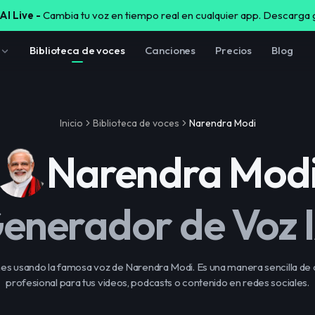
AI Live -
Cambia tu voz en tiempo real en cualquier app. Descarga 
z
Biblioteca de voces
Canciones
Precios
Blog
Inicio
Biblioteca de voces
Narendra Modi
Narendra Mod
enerador de Voz 
es usando la famosa voz de Narendra Modi. Es una manera sencilla de
profesional para tus videos, podcasts o contenido en redes sociales.