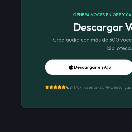
GENERA VOCES EN OFF Y C
Descargar V
Crea audio con más de 300 voces
biblioteca
Descargar en iOS
4.7
•
176k reseñas
•
20M+
Descargas