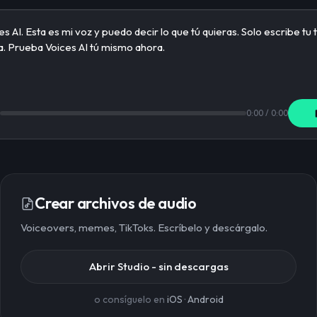
0:00
/
0:00
Crear archivos de audio
Voiceovers, memes, TikToks. Escríbelo y descárgalo.
Abrir Studio - sin descargas
o consíguelo en
iOS
·
Android