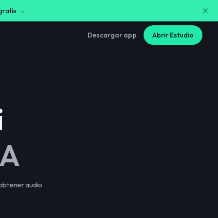
gratis →
Descargar app
Abrir Estudio
i
IA
 obtener audio