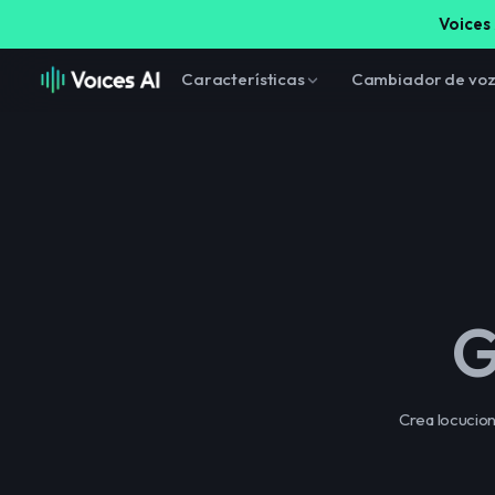
Voices 
Características
Cambiador de vo
G
Crea locucion