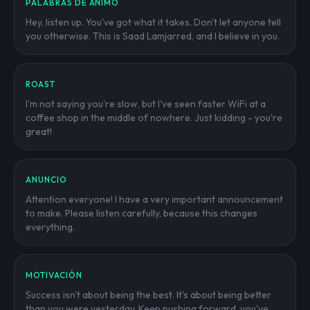
PALABRAS DE ÁNIMO
Hey, listen up. You've got what it takes. Don't let anyone tell
you otherwise. This is Saad Lamjarred, and I believe in you.
ROAST
I'm not saying you're slow, but I've seen faster WiFi at a
coffee shop in the middle of nowhere. Just kidding - you're
great!
ANUNCIO
Attention everyone! I have a very important announcement
to make. Please listen carefully, because this changes
everything.
MOTIVACIÓN
Success isn't about being the best. It's about being better
than you were yesterday. Keep pushing forward, you've