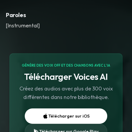
reversed swells
,
subtle vinyl crackle
,
and air-riser transitions. Wide
,
Paroles
polished
,
and mysterious with a crisp
broadcast-ready mix.
,
theme
[Instrumental]
GÉNÈRE DES VOIX OFF ET DES CHANSONS AVEC L'IA
Télécharger Voices AI
Créez des audios avec plus de 300 voix
différentes dans notre bibliothèque.
Télécharger sur iOS
Télécharger sur Google Play