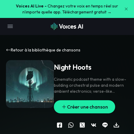
Voices AI Live -
Changez votre voix en temps réel sur
n'importe quelle app. Téléchargement gratuit →
Retour à la bibliothèque de chansons
Night Hoots
Cinematic podcast theme with a slow-
building orchestral pulse and modern
ambient electronics; verse-like
opening rides soft piano and distant
low strings
,
then layers in muted toms
Créer une chanson
and a steady heartbeat rhythm before
a wider main theme swells with soaring
brass and choir pads. Owl hoots
appear as a signature motif between
phrases and in the intro
,
echoed by