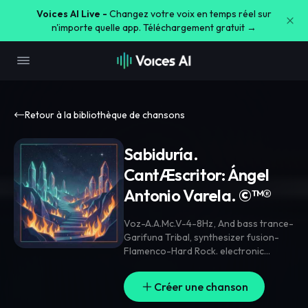
Voices AI Live -
Changez votre voix en temps réel sur
n'importe quelle app. Téléchargement gratuit →
Retour à la bibliothèque de chansons
Sabiduría.
CantÆscritor: Ángel
Antonio Varela. ©™®
Voz-A.A.Mc.V-4-8Hz
,
And bass trance-
Garifuna Tribal
,
synthesizer fusion-
Flamenco-Hard Rock. electronic
dance-Flow pop.
Créer une chanson