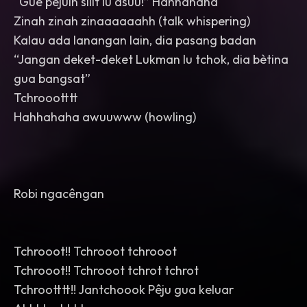
“Guê pêjuin silit lu asuu!” Hahhahaha
Zinah zinah zinaaaaaahh (talk whispering)
Kalau ada lanangan lain, dia pasang badan
“Jangan deket-deket Lukman lu tchok, dia bètina
gua bangsat”
Tchroootttt
Hahhahaha awuuwww (howling)
Robi ngacêngan
Tchrooot!! Tchrooot tchrooot
Tchrooot!! Tchrooot tchrot tchrot
Tchrootttt!! Jantchoook Pêju gua keluar