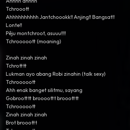
Ahhhh ahhhh
Tchrooott
Ahhhhhhhhhh Jantchoookk!! Anjing!! Bangsat!!
Lonte!!
Pêju montchroot, asuuu!!!!
Tchrooooott (moaning)
Zinah zinah zinah
Tchrotttt
Lukman ayo abang Robi zinahin (talk sexy)
Tchrooooott
Ahh enak banget silitmu, sayang
Gobrootttt broooottt broootttt
Tchrooooott
Zinah zinah zinah
Brot brooottt