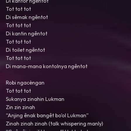
Di kantor ngêntot
Tot tot tot
Di sêmak ngêntot
Tot tot tot
Di kantin ngêntot
Tot tot tot
Di toilet ngêntot
Tot tot tot
Di mana-mana kontolnya ngêntot
Robi ngacèngan
Tot tot tot
Sukanya zinahin Lukman
Zin zin zinah
“Anjing ênak bangêt bo’ol Lukman”
Zinah zinah zinah (talk whispering manly)