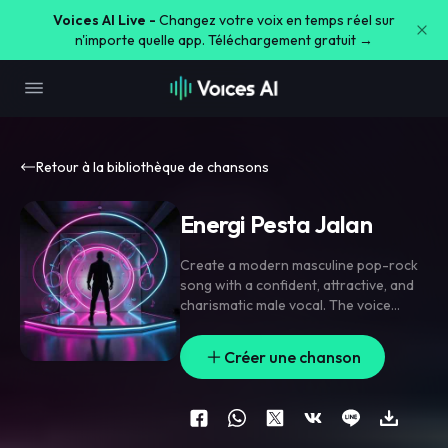
Voices AI Live -
Changez votre voix en temps réel sur
n'importe quelle app. Téléchargement gratuit →
Retour à la bibliothèque de chansons
Energi Pesta Jalan
Create a modern masculine pop-rock
song with a confident
,
attractive
,
and
charismatic male vocal. The voice
should be clean
,
smooth
,
deep
,
and
slightly husky
,
avoiding an overly raspy
Créer une chanson
or screaming style. Deliver the vocals
with relaxed swagger
,
emotional
control
,
and strong rhythm
,
giving the
feeling of confidence and seduction.
The instrumental should combine