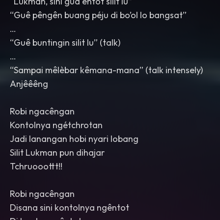
“Lukman, sini gua êntot silit lu”
“Guê pêngên buang péju di bo’ol lo bangsat”
…
“Guê buntingin silit lu” (talk)
…
“Sampai mêlèbar kêmana-mana” (talk intensely)
Anjêêêng
Robi ngacêngan
Kontolnya ngétchrotan
Jadi lanangan hobi nyari lobang
Silit Lukman pun dihajar
Tchruooottt!!
Robi ngacêngan
Disana sini kontolnya ngêntot