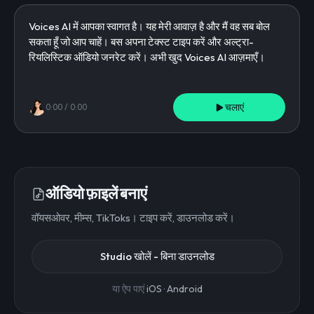
चलाएं
0:00
/
0:00
ऑडियो फ़ाइलें बनाएं
वॉयसओवर, मीम्स, TikToks। टाइप करें, डाउनलोड करें।
Studio खोलें - बिना डाउनलोड
या ऐप पाएं
iOS
·
Android