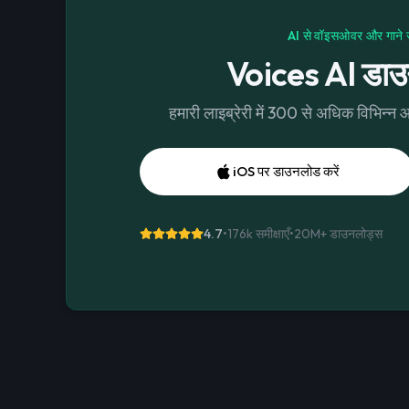
AI से वॉइसओवर और गाने ज
Voices AI डाउ
हमारी लाइब्रेरी में 300 से अधिक विभिन्न
iOS पर डाउनलोड करें
4.7
•
176k समीक्षाएँ
•
20M+
डाउनलोड्स