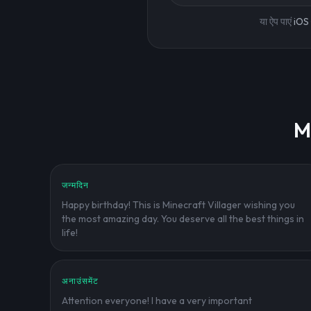
या ऐप पाएं
iOS
Mi
जन्मदिन
Happy birthday! This is Minecraft Villager wishing you
the most amazing day. You deserve all the best things in
life!
अनाउंसमेंट
Attention everyone! I have a very important