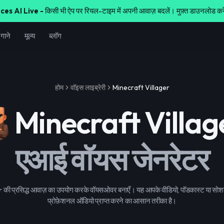
ces AI Live -
किसी भी ऐप पर रियल-टाइम में अपनी आवाज़ बदलें। मुफ़्त डाउनलोड कर
गाने
मूल्य
ब्लॉग
होम
वॉइस लाइब्रेरी
Minecraft Villager
Minecraft Villag
एआई वॉयस जेनरेटर
की प्रसिद्ध आवाज़ का उपयोग करके वॉयसओवर बनाएँ। यह आपके वीडियो, पॉडकास्ट या सोशल 
प्रोफ़ेशनल ऑडियो प्राप्त करने का आसान तरीका है।