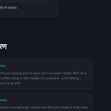
िए भी उपलब्ध
हरण
रोस्ट
I'm not saying you're slow, but I've seen faster WiFi at a
coffee shop in the middle of nowhere. Just kidding -
you're great!
सलाह
Here's something I've learned: the best time to start was