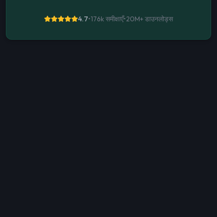
4.7
•
176k समीक्षाएँ
•
20M+
डाउनलोड्स