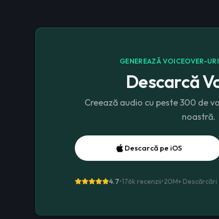
GENEREAZĂ VOICEOVER-URI Ș
Descarcă Vo
Creează audio cu peste 300 de voci
noastră.
Descarcă pe iOS
4.7
•
176k recenzii
•
20M+
Descărcări