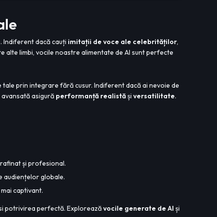
ale
u. Indiferent dacă cauți
imitații de voce ale celebrităților
,
e alte limbi, vocile noastre alimentate de AI sunt perfecte
tale prin integrare fără cusur. Indiferent dacă ai nevoie de
AI avansată asigură
performanță realistă
și
versatilitate
.
rafinat și profesional.
e audiențelor globale.
t mai captivant.
ăsi potrivirea perfectă. Explorează
vocile generate de AI
și