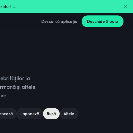
gratuit →
Descarcă aplicația
Deschide Studio
brităților la
ermană și altele.
ive.
anceză
Japoneză
Rusă
Altele