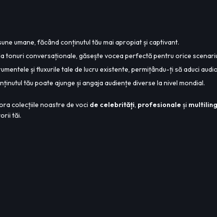
sune umane, făcând conținutul tău mai apropiat și captivant.
m la tonuri conversaționale, găsește vocea perfectă pentru orice scenari
mentele și fluxurile tale de lucru existente, permițându-ți să aduci audio 
onținutul tău poate ajunge și angaja audiențe diverse la nivel mondial.
ora colecțiile noastre de voci
de celebrități
,
profesionale
și
multilin
rii tăi.