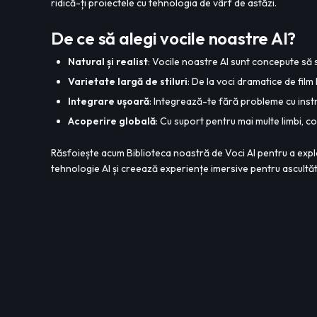
ridică-ți proiectele cu tehnologia de vârf de astăzi.
De ce să alegi vocile noastre AI?
Natural și realist
: Vocile noastre AI sunt concepute să 
Varietate largă de stiluri
: De la voci dramatice de fil
Integrare ușoară
: Integrează-te fără probleme cu instru
Acoperire globală
: Cu suport pentru mai multe limbi, c
Răsfoiește acum Biblioteca noastră de Voci AI pentru a expl
tehnologie AI și creează experiențe imersive pentru ascultăto