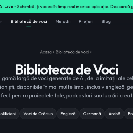
I Live -
Schimbă-ți vocea în timp real în orice aplicație. Descarcă 
Bibliotecă de voci
Melodii
Prețuri
Blog
Acasă
Bibliotecă de voci
Biblioteca de Voci
gamă largă de voci generate de AI, de la imitații ale cele
oniști, disponibile în mai multe limbi, inclusiv engleză, g
fect pentru proiectele tale, podcasturi sau lucrări creat
oliticieni
Voci de Crăciun
Engleză
Germană
Arabă
Fr