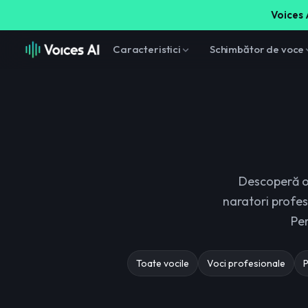
Voices A
Caracteristici
Schimbător de voce
Descoperă o 
naratori profesi
Per
Toate vocile
Voci profesionale
P