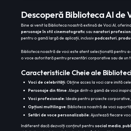
Descoperă Biblioteca AI de V
Bine ai venit la Biblioteca noastră extinsă de Voci AI, oferind
personaje în stil cinematografic
sau
naratori profesioni
pentru o gamă largă de aplicații, inclusiv
podcasturi
,
produ
Biblioteca noastră de voci este atent selecționată pentru a-
o voce autoritară pentru prezentări corporative sau de un t
Caracteristicile Cheie ale Bibliotec
Voci de celebrități
: Obține acces la voci care imită cel
Personaje din filme
: Alege dintr-o gamă de voci inspira
Voci profesionale
: Ideale pentru proiecte corporative,
Opțiuni multilingve
: Biblioteca noastră de voci suportă 
Setări de voce personalizabile
: Ajustează fiecare voce
Indiferent dacă dezvolți conținut pentru
social media
,
publ