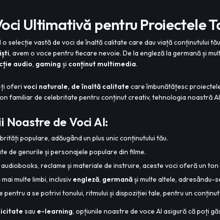
oci Ultimativă pentru Proiectele T
 o selecție vastă de voci de înaltă calitate care dau viață conținutului tă
ști
, avem o voce pentru fiecare nevoie. De la engleză la germană și mult
cție audio
,
gaming
și
conținut multimedia
.
ți oferi
voci naturale, de înaltă calitate
care îmbunătățesc proiectele 
on familiar de celebritate pentru conținut creativ, tehnologia noastră 
ii Noastre de Voci AI:
ebrități populare, adăugând un plus unic conținutului tău.
te de genurile și personajele populare din filme.
 audiobooks, reclame și materiale de instruire, aceste voci oferă un ton 
mai multe limbi, inclusiv
engleză
,
germană
și multe altele, adresându-s
 pentru a se potrivi tonului, ritmului și dispoziției tale, pentru un conținu
icitate
sau
e-learning
, opțiunile noastre de voce AI asigură că poți g