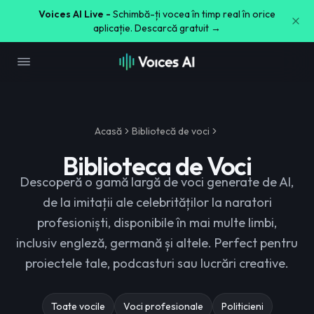
Voices AI Live -
Schimbă-ți vocea în timp real în orice
aplicație. Descarcă gratuit →
Acasă
Bibliotecă de voci
Biblioteca de Voci
Descoperă o gamă largă de voci generate de AI,
de la imitații ale celebrităților la naratori
profesioniști, disponibile în mai multe limbi,
inclusiv engleză, germană și altele. Perfect pentru
proiectele tale, podcasturi sau lucrări creative.
Toate vocile
Voci profesionale
Politicieni