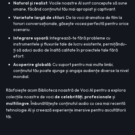
Natural și realist
: Vocile noastre AI sunt concepute să sune
umane, făcând conținutul tău mai apropiat și captivant.
Varietate largă de stiluri
: De la voci dramatice de film la
tonuri conversaționale, găsește vocea perfectă pentru orice
scenariu.
Integrare ușoară
: Integrează-te fără probleme cu
instrumentele și fluxurile tale de lucru existente, permițându-
ți să aduci audio de înaltă calitate în proiectele tale fără
efort.
Acoperire globală
: Cu suport pentru mai multe limbi,
conținutul tău poate ajunge și angaja audiențe diverse la nivel
mondial.
Răsfoiește acum Biblioteca noastră de Voci AI pentru a explora
colecțiile noastre de voci
de celebrități
,
profesionale
și
multilingve
. Îmbunătățește conținutul audio cu cea mai recentă
tehnologie AI și creează experiențe imersive pentru ascultătorii
tăi.