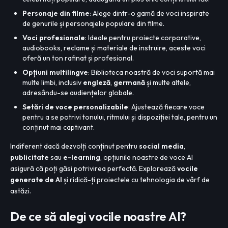
Personaje din filme
: Alege dintr-o gamă de voci inspirate
de genurile și personajele populare din filme.
Voci profesionale
: Ideale pentru proiecte corporative,
audiobooks, reclame și materiale de instruire, aceste voci
oferă un ton rafinat și profesional.
Opțiuni multilingve
: Biblioteca noastră de voci suportă mai
multe limbi, inclusiv
engleză
,
germană
și multe altele,
adresându-se audiențelor globale.
Setări de voce personalizabile
: Ajustează fiecare voce
pentru a se potrivi tonului, ritmului și dispoziției tale, pentru un
conținut mai captivant.
Indiferent dacă dezvolți conținut pentru
social media
,
publicitate
sau
e-learning
, opțiunile noastre de voce AI
asigură că poți găsi potrivirea perfectă. Explorează
vocile
generate de AI
și ridică-ți proiectele cu tehnologia de vârf de
astăzi.
De ce să alegi vocile noastre AI?