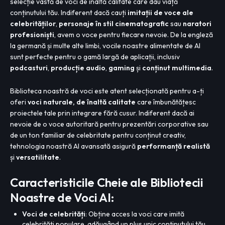
selecție vastă de voci de înaltă calitate care dau viață
conținutului tău. Indiferent dacă cauți
imitații de voce ale
celebrităților
,
personaje în stil cinematografic
sau
naratori
profesioniști
, avem o voce pentru fiecare nevoie. De la engleză
la germană și multe alte limbi, vocile noastre alimentate de AI
sunt perfecte pentru o gamă largă de aplicații, inclusiv
podcasturi
,
producție audio
,
gaming
și
conținut multimedia
.
Biblioteca noastră de voci este atent selecționată pentru a-ți
oferi
voci naturale, de înaltă calitate
care îmbunătățesc
proiectele tale prin integrare fără cusur. Indiferent dacă ai
nevoie de o voce autoritară pentru prezentări corporative sau
de un ton familiar de celebritate pentru conținut creativ,
tehnologia noastră AI avansată asigură
performanță realistă
și
versatilitate
.
Caracteristicile Cheie ale Bibliotecii
Noastre de Voci AI:
Voci de celebrități
: Obține acces la voci care imită
celebrități populare, adăugând un plus unic conținutului tău.