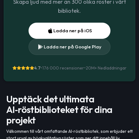
Skapa ljud med mer än 300 olika röster i vårt
bibliotek.
Ladda ner på iOS
Ladda ner på Google Play
4.7
•
176 000 recensioner
•
20M+
Nedladdningar
Upptäck det ultimata
AI‑röstbiblioteket för dina
projekt
Välkommen till vårt omfattande AI‑röstbibliotek, som erbjuder ett
stort urval av högkvalitativa röster som ger ditt innehåll liv.