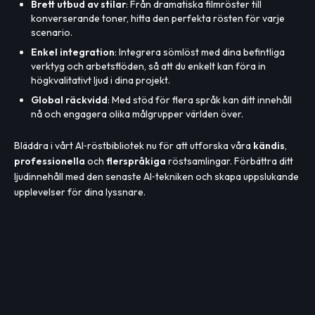
Brett utbud av stilar
: Från dramatiska filmröster till
konverserande toner, hitta den perfekta rösten för varje
scenario.
Enkel integration
: Integrera sömlöst med dina befintliga
verktyg och arbetsflöden, så att du enkelt kan föra in
högkvalitativt ljud i dina projekt.
Global räckvidd
: Med stöd för flera språk kan ditt innehåll
nå och engagera olika målgrupper världen över.
Bläddra i vårt AI‑röstbibliotek nu för att utforska våra
kändis
,
professionella
och
flerspråkiga
röstsamlingar. Förbättra ditt
ljudinnehåll med den senaste AI‑tekniken och skapa uppslukande
upplevelser för dina lyssnare.