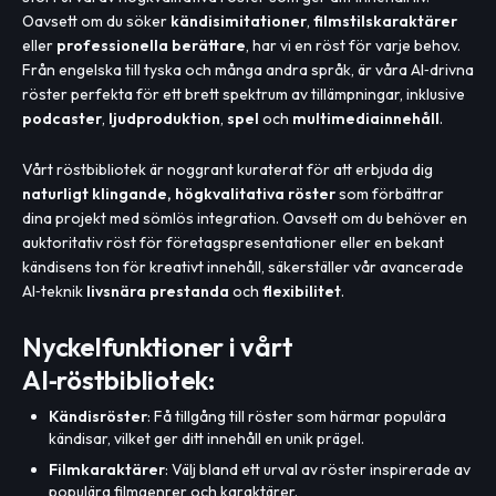
Oavsett om du söker
kändisimitationer
,
filmstilskaraktärer
eller
professionella berättare
, har vi en röst för varje behov.
Från engelska till tyska och många andra språk, är våra AI‑drivna
röster perfekta för ett brett spektrum av tillämpningar, inklusive
podcaster
,
ljudproduktion
,
spel
och
multimediainnehåll
.
Vårt röstbibliotek är noggrant kuraterat för att erbjuda dig
naturligt klingande, högkvalitativa röster
som förbättrar
dina projekt med sömlös integration. Oavsett om du behöver en
auktoritativ röst för företagspresentationer eller en bekant
kändisens ton för kreativt innehåll, säkerställer vår avancerade
AI‑teknik
livsnära prestanda
och
flexibilitet
.
Nyckelfunktioner i vårt
AI‑röstbibliotek:
Kändisröster
: Få tillgång till röster som härmar populära
kändisar, vilket ger ditt innehåll en unik prägel.
Filmkaraktärer
: Välj bland ett urval av röster inspirerade av
populära filmgenrer och karaktärer.