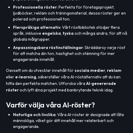
Professionella röster
: Perfekta för företagsprojekt,
ljudböcker, reklam och träningsmaterial, dessa röster ger en
polerad och professionell ton.
Flerspråkiga alternativ
: Vårt röstbibliotek stödjer flera
språk, inklusive
engelska
,
tyska
och många andra, för att nå
globala målgrupper.
Anpassningsbara röstinställningar
: Skräddarsy varje röst
för att matcha din ton, hastighet och stämning för mer
engagerande innehåll.
Oavsett om du utvecklar innehåll för
sociala medier
,
reklam
eller
e‑learning
, säkerställer våra AI‑röstalternativ att du kan
hitta den perfekta matchen. Utforska våra
AI‑genererade
röster
och lyft dina projekt med banbrytande teknik idag.
Varför välja våra AI‑röster?
Naturliga och livslika
: Våra AI‑röster är designade att låta
männskliga, vilket gör ditt innehåll mer relaterbart och
engagerande.