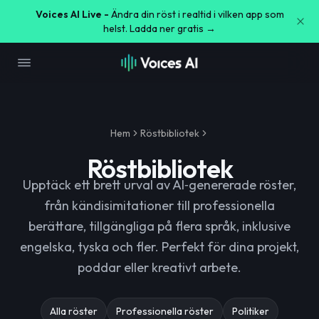
Voices AI Live -
Ändra din röst i realtid i vilken app som
helst. Ladda ner gratis →
Hem
Röstbibliotek
Röstbibliotek
Upptäck ett brett urval av AI‑genererade röster,
från kändisimitationer till professionella
berättare, tillgängliga på flera språk, inklusive
engelska, tyska och fler. Perfekt för dina projekt,
poddar eller kreativt arbete.
Alla röster
Professionella röster
Politiker